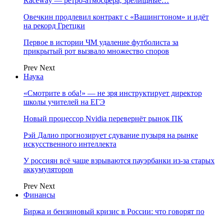
Raceway — ретро‑атмосфера, зрелищные…
Овечкин продлевил контракт с «Вашингтоном» и идёт
на рекорд Гретцки
Первое в истории ЧМ удаление футболиста за
прикрытый рот вызвало множество споров
Prev
Next
Наука
«Смотрите в оба!» — не зря инструктирует директор
школы учителей на ЕГЭ
Новый процессор Nvidia перевернёт рынок ПК
Рэй Далио прогнозирует сдувание пузыря на рынке
искусственного интеллекта
У россиян всё чаще взрываются пауэрбанки из-за старых
аккумуляторов
Prev
Next
Финансы
Биржа и бензиновый кризис в России: что говорят по