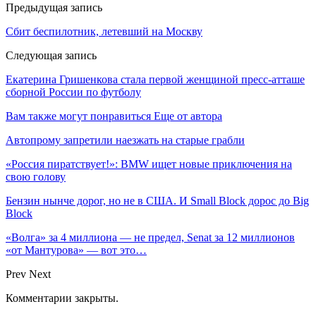
Предыдущая запись
Сбит беспилотник, летевший на Москву
Следующая запись
Екатерина Гришенкова стала первой женщиной пресс-атташе
сборной России по футболу
Вам также могут понравиться
Еще от автора
Автопрому запретили наезжать на старые грабли
«Россия пиратствует!»: BMW ищет новые приключения на
свою голову
Бензин нынче дорог, но не в США. И Small Block дорос до Big
Block
«Волга» за 4 миллиона — не предел, Senat за 12 миллионов
«от Мантурова» — вот это…
Prev
Next
Комментарии закрыты.