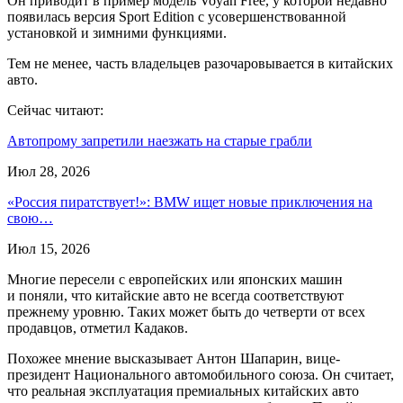
Он приводит в пример модель Voyah Free, у которой недавно
появилась версия Sport Edition с усовершенствованной
установкой и зимними функциями.
Тем не менее, часть владельцев разочаровывается в китайских
авто.
Сейчас читают:
Автопрому запретили наезжать на старые грабли
Июл 28, 2026
«Россия пиратствует!»: BMW ищет новые приключения на
свою…
Июл 15, 2026
Многие пересели с европейских или японских машин
и поняли, что китайские авто не всегда соответствуют
прежнему уровню. Таких может быть до четверти от всех
продавцов, отметил Кадаков.
Похожее мнение высказывает Антон Шапарин, вице-
президент Национального автомобильного союза. Он считает,
что реальная эксплуатация премиальных китайских авто