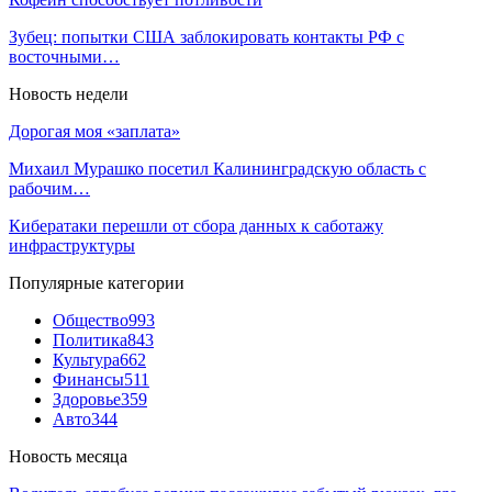
Зубец: попытки США заблокировать контакты РФ с
восточными…
Новость недели
Дорогая моя «заплата»
Михаил Мурашко посетил Калининградскую область с
рабочим…
Кибератаки перешли от сбора данных к саботажу
инфраструктуры
Популярные категории
Общество
993
Политика
843
Культура
662
Финансы
511
Здоровье
359
Авто
344
Новость месяца