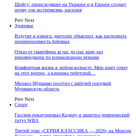
Шойгу: происходящее на Украине и в Европе создает
почву для экстремизма, насилия
Prev
Next
Здоровье
Вздутие и изжога: диетолог объяснил, как распознать
непереносимость бобовых
Отказ от смартфона за час до сна: врач дал
рекомендации по нормализации режима
Комфортная жизнь в любом возрасте. Мир ищет ответ
на этот вопрос, а клиника тибетской…
Михаил Мурашко посетил с рабочей поездкой
Мурманскую область
Prev
Next
Спорт
Гассиев нокаутировал Кадиру и защитил чемпионский
титул WBA
Третий этап «СЕРИЯ КЛАССИКА — 2026» на Moscow