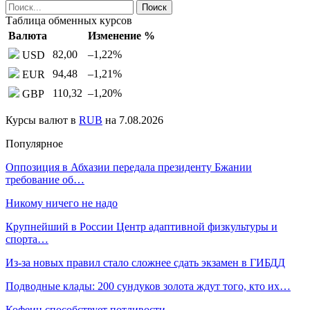
Таблица обменных курсов
Валюта
Изменение %
82,00
–1,22
%
USD
94,48
–1,21
%
EUR
110,32
–1,20
%
GBP
Курсы валют в
RUB
на 7.08.2026
Популярное
Оппозиция в Абхазии передала президенту Бжании
требование об…
Никому ничего не надо
Крупнейший в России Центр адаптивной физкультуры и
спорта…
Из-за новых правил стало сложнее сдать экзамен в ГИБДД
Подводные клады: 200 сундуков золота ждут того, кто их…
Кофеин способствует потливости