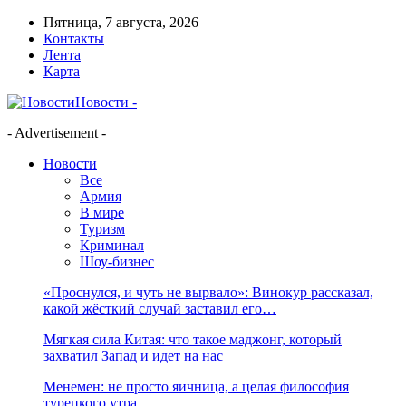
Пятница, 7 августа, 2026
Контакты
Лента
Карта
Новости -
- Advertisement -
Новости
Все
Армия
В мире
Туризм
Криминал
Шоу-бизнес
«Проснулся, и чуть не вырвало»: Винокур рассказал,
какой жёсткий случай заставил его…
Мягкая сила Китая: что такое маджонг, который
захватил Запад и идет на нас
Менемен: не просто яичница, а целая философия
турецкого утра