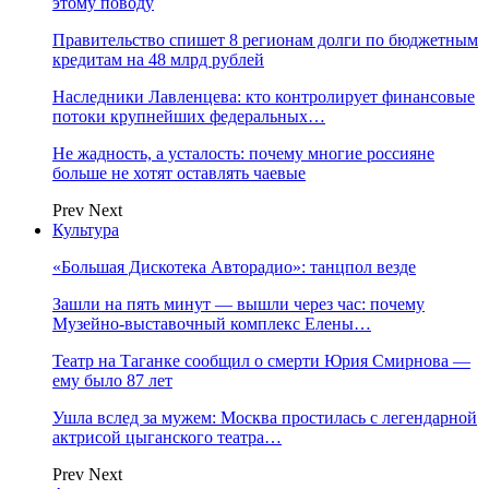
этому поводу
Правительство спишет 8 регионам долги по бюджетным
кредитам на 48 млрд рублей
Наследники Лавленцева: кто контролирует финансовые
потоки крупнейших федеральных…
Не жадность, а усталость: почему многие россияне
больше не хотят оставлять чаевые
Prev
Next
Культура
«Большая Дискотека Авторадио»: танцпол везде
Зашли на пять минут — вышли через час: почему
Музейно-выставочный комплекс Елены…
Театр на Таганке сообщил о смерти Юрия Смирнова —
ему было 87 лет
Ушла вслед за мужем: Москва простилась с легендарной
актрисой цыганского театра…
Prev
Next