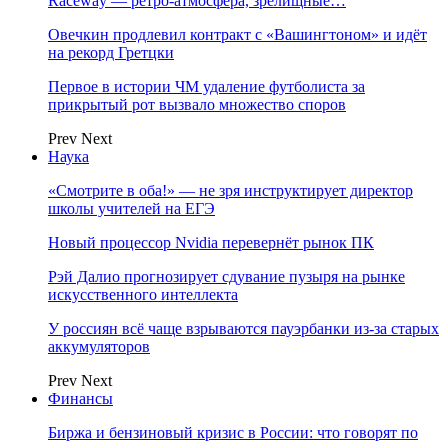
Raceway — ретро‑атмосфера, зрелищные…
Овечкин продлевил контракт с «Вашингтоном» и идёт
на рекорд Гретцки
Первое в истории ЧМ удаление футболиста за
прикрытый рот вызвало множество споров
Prev
Next
Наука
«Смотрите в оба!» — не зря инструктирует директор
школы учителей на ЕГЭ
Новый процессор Nvidia перевернёт рынок ПК
Рэй Далио прогнозирует сдувание пузыря на рынке
искусственного интеллекта
У россиян всё чаще взрываются пауэрбанки из-за старых
аккумуляторов
Prev
Next
Финансы
Биржа и бензиновый кризис в России: что говорят по