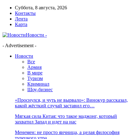
Суббота, 8 августа, 2026
Контакты
Лента
Карта
Новости -
- Advertisement -
Новости
Все
Армия
В мире
Туризм
Криминал
Шоу-бизнес
«Проснулся, и чуть не вырвало»: Винокур рассказал,
какой жёсткий случай заставил его…
Мягкая сила Китая: что такое маджонг, который
захватил Запад и идет на нас
Менемен: не просто яичница, а целая философия
турецкого утра