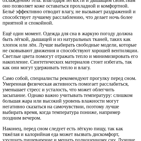
охлаждению тела. Благодаря лёгкости и дышащим свойствам
оно позволяет коже оставаться прохладной и комфортной.
Бельё эффективно отводит влагу, не вызывает раздражений и
способствует лучшему расслаблению, что делает ночь более
приятной и спокойной.
Ещё один момент. Одежда для сна в жаркую погоду должна
быть лёгкой, дышащей и из натуральных тканей, таких как
хлопок или лён. Лучше выбирать свободные модели, которые
не сковывают движения и способствуют хорошей вентиляции.
Светлые цвета помогут отражать тепло и минимизировать его
накопление. Синтетических материалов стоит избегать, так
как они могут удерживать тепло и влагу.
Само собой, специалисты рекомендуют прогулку перед сном.
Умеренная физическая активность помогает расслабиться,
уменьшает стресс и усталость, что может облегчить
засыпание. Однако важно учитывать температуру: слишком
большая жара или высокий уровень влажности могут
негативно сказаться на самочувствии, поэтому лучше
выбирать время, когда температура пониже, например
поздним вечером.
Наконец, перед сном следует есть лёгкую пищу, так как
тяжёлая и калорийная еда может вызвать дискомфорт,
ухудшать пищеварение и мешать полноценному сну. Лучшие