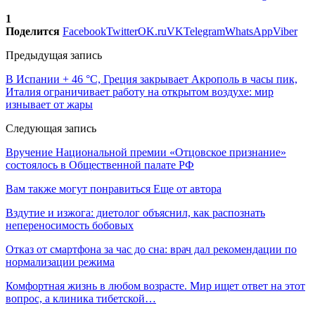
1
Поделится
Facebook
Twitter
OK.ru
VK
Telegram
WhatsApp
Viber
Предыдущая запись
В Испании + 46 °C, Греция закрывает Акрополь в часы пик,
Италия ограничивает работу на открытом воздухе: мир
изнывает от жары
Следующая запись
Вручение Национальной премии «Отцовское признание»
состоялось в Общественной палате РФ
Вам также могут понравиться
Еще от автора
Вздутие и изжога: диетолог объяснил, как распознать
непереносимость бобовых
Отказ от смартфона за час до сна: врач дал рекомендации по
нормализации режима
Комфортная жизнь в любом возрасте. Мир ищет ответ на этот
вопрос, а клиника тибетской…