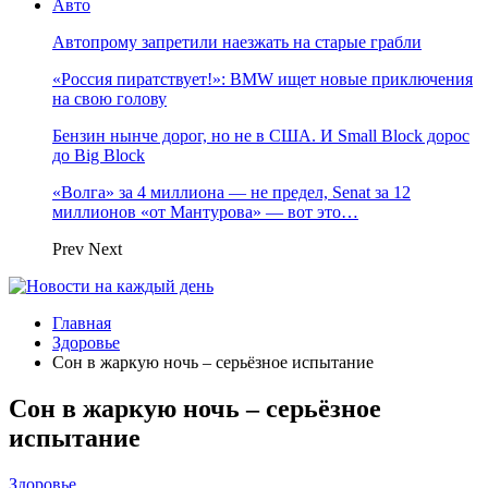
Авто
Автопрому запретили наезжать на старые грабли
«Россия пиратствует!»: BMW ищет новые приключения
на свою голову
Бензин нынче дорог, но не в США. И Small Block дорос
до Big Block
«Волга» за 4 миллиона — не предел, Senat за 12
миллионов «от Мантурова» — вот это…
Prev
Next
Главная
Здоровье
Сон в жаркую ночь – серьёзное испытание
Сон в жаркую ночь – серьёзное
испытание
Здоровье