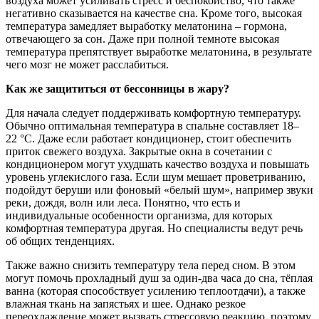
воздуха может усиливать стресс и беспокойство, что также
негативно сказывается на качестве сна. Кроме того, высокая
температура замедляет выработку мелатонина – гормона,
отвечающего за сон. Даже при полной темноте высокая
температура препятствует выработке мелатонина, в результате
чего мозг не может расслабиться.
Как же защититься от бессонницы в жару?
Для начала следует поддерживать комфортную температуру.
Обычно оптимальная температура в спальне составляет 18–
22 °C. Даже если работает кондиционер, стоит обеспечить
приток свежего воздуха. Закрытые окна в сочетании с
кондиционером могут ухудшать качество воздуха и повышать
уровень углекислого газа. Если шум мешает проветриванию,
подойдут беруши или фоновый «белый шум», например звуки
реки, дождя, волн или леса. Понятно, что есть и
индивидуальные особенности организма, для которых
комфортная температура другая. Но специалисты ведут речь
об общих тенденциях.
Также важно снизить температуру тела перед сном. В этом
могут помочь прохладный душ за один-два часа до сна, тёплая
ванна (которая способствует усилению теплоотдачи), а также
влажная ткань на запястьях и шее. Однако резкое
переохлаждение может вызвать стрессовую реакцию, поэтому