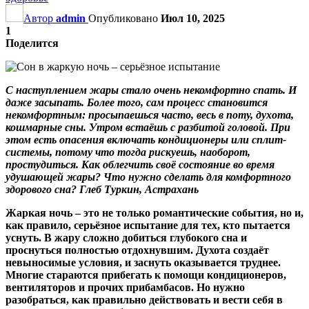
Автор
admin
Опубликовано
Июл 10, 2025
1
Поделится
С наступлением жары стало очень некомфортно спать. И
даже засыпать. Более того, сам процесс становится
некомфортным: просыпаешься часто, весь в поту, духота,
кошмарные сны. Утром встаёшь с разбитой головой. При
этом есть опасения включать кондиционеры или сплит-
системы, потому что тогда рискуешь, наоборот,
простудиться. Как облегчить своё состояние во время
удушающей жары? Что нужно сделать для комфортного
здорового сна?
Глеб Туркин, Астрахань
Жаркая ночь – это не только романтические события, но и,
как правило, серьёзное испытание для тех, кто пытается
уснуть. В жару сложно добиться глубокого сна и
проснуться полностью отдохнувшим. Духота создаёт
невыносимые условия, и заснуть оказывается труднее.
Многие стараются прибегать к помощи кондиционеров,
вентиляторов и прочих прибамбасов. Но нужно
разобраться, как правильно действовать и вести себя в