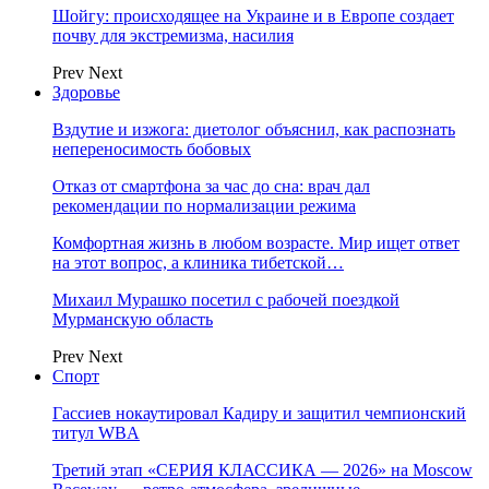
Шойгу: происходящее на Украине и в Европе создает
почву для экстремизма, насилия
Prev
Next
Здоровье
Вздутие и изжога: диетолог объяснил, как распознать
непереносимость бобовых
Отказ от смартфона за час до сна: врач дал
рекомендации по нормализации режима
Комфортная жизнь в любом возрасте. Мир ищет ответ
на этот вопрос, а клиника тибетской…
Михаил Мурашко посетил с рабочей поездкой
Мурманскую область
Prev
Next
Спорт
Гассиев нокаутировал Кадиру и защитил чемпионский
титул WBA
Третий этап «СЕРИЯ КЛАССИКА — 2026» на Moscow