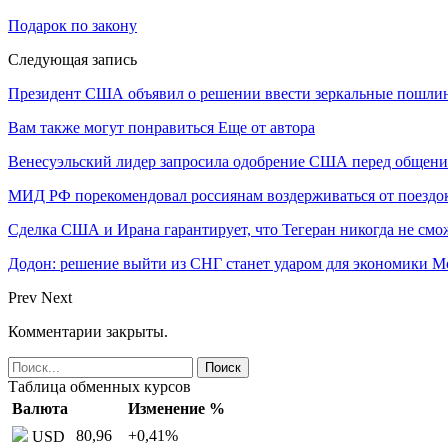
Подарок по закону
Следующая запись
Президент США объявил о решении ввести зеркальные пошли
Вам также могут понравиться
Еще от автора
Венесуэльский лидер запросила одобрение США перед общени
МИД РФ порекомендовал россиянам воздерживаться от поездо
Сделка США и Ирана гарантирует, что Тегеран никогда не см
Додон: решение выйти из СНГ станет ударом для экономики 
Prev
Next
Комментарии закрыты.
Таблица обменных курсов
Валюта
Изменение %
80,96
+0,41
%
USD