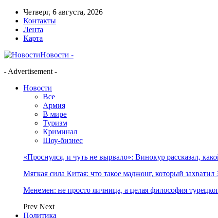
Четверг, 6 августа, 2026
Контакты
Лента
Карта
Новости -
- Advertisement -
Новости
Все
Армия
В мире
Туризм
Криминал
Шоу-бизнес
«Проснулся, и чуть не вырвало»: Винокур рассказал, как
Мягкая сила Китая: что такое маджонг, который захватил 
Менемен: не просто яичница, а целая философия турецког
Prev
Next
Политика