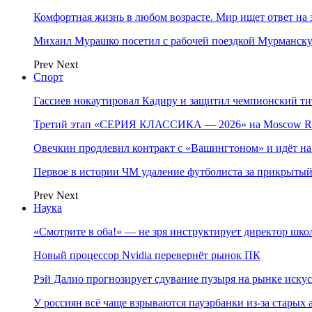
Комфортная жизнь в любом возрасте. Мир ищет ответ на 
Михаил Мурашко посетил с рабочей поездкой Мурманску
Prev
Next
Спорт
Гассиев нокаутировал Кадиру и защитил чемпионский 
Третий этап «СЕРИЯ КЛАССИКА — 2026» на Moscow Ra
Овечкин продлевил контракт с «Вашингтоном» и идёт на
Первое в истории ЧМ удаление футболиста за прикрытый
Prev
Next
Наука
«Смотрите в оба!» — не зря инструктирует директор шк
Новый процессор Nvidia перевернёт рынок ПК
Рэй Далио прогнозирует сдувание пузыря на рынке иску
У россиян всё чаще взрываются пауэрбанки из-за старых