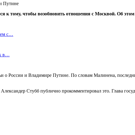
я к тому, чтобы возобновить отношения с Москвой. Об этом
ием с…
ок в…
тьи о России и Владимире Путине. По словам Малинена, послед
Александер Стубб публично прокомментировал это. Глава госуда