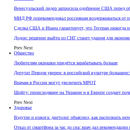
Венесуэльский лидер запросила одобрение США перед о
МИД РФ порекомендовал россиянам воздерживаться от 
Сделка США и Ирана гарантирует, что Тегеран никогда 
Додон: решение выйти из СНГ станет ударом для эконо
Prev
Next
Общество
Любителям окрошки придётся зарабатывать больше
Депутат Певцов уверен: в российской культуре большинст
Врачам в России могут увеличить МРОТ
Шойгу: происходящее на Украине и в Европе создает поч
Prev
Next
Здоровье
Вздутие и изжога: диетолог объяснил, как распознать не
Отказ от смартфона за час до сна: врач дал рекомендаци