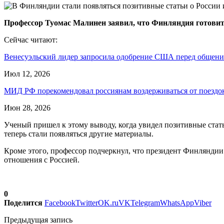
Профессор Туомас Малинен заявил, что Финляндия готовитс
Сейчас читают:
Венесуэльский лидер запросила одобрение США перед общен
Июл 12, 2026
МИД РФ порекомендовал россиянам воздерживаться от поезд
Июн 28, 2026
Ученый пришел к этому выводу, когда увидел позитивные ста
теперь стали появляться другие материалы.
Кроме этого, профессор подчеркнул, что президент Финляндии 
отношения с Россией.
0
Поделится
Facebook
Twitter
OK.ru
VK
Telegram
WhatsApp
Viber
Предыдущая запись