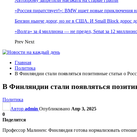
Автопрому запретили наезжать на старые грабли
«Россия пиратствует!»: BMW ищет новые приключения н
Бензин нынче дорог, но не в США. И Small Block дорос до
«Волга» за 4 миллиона — не предел, Senat за 12 миллио
Prev
Next
Главная
Политика
В Финляндии стали появляться позитивные статьи о Рос
В Финляндии стали появляться позитив
Политика
Автор
admin
Опубликовано
Апр 3, 2025
0
Поделится
Профессор Малинен: Финляндия готова нормализовать отноше