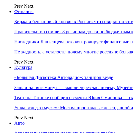
Prev
Next
Финансы
Биржа и бензиновый кризис в России: что говорят по эт
Правительство спишет 8 регионам долги по бюджетным к
Наследники Лавленцева: кто контролирует финансовые
Не жадность, а усталость: почему многие россияне больше
Prev
Next
Культура
«Большая Дискотека Авторадио»: танцпол везде
Зашли на пять минут — вышли через час: почему Музе
Театр на Таганке сообщил о смерти Юрия Смирнова — ем
Ушла вслед за мужем: Москва простилась с легендарной 
Prev
Next
Авто