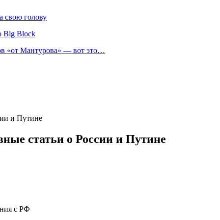
а свою голову
 Big Block
нов «от Мантурова» — вот это…
сии и Путине
ные статьи о России и Путине
ния с РФ