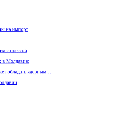
ны на импорт
ем с прессой
к в Молдавию
ожет обладать ядерным…
Молдавии