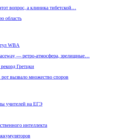
этот вопрос, а клиника тибетской…
ю область
титул WBA
ceway — ретро‑атмосфера, зрелищные…
 рекорд Гретцки
 рот вызвало множество споров
олы учителей на ЕГЭ
сственного интеллекта
 аккумуляторов