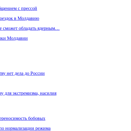
бщением с прессой
поездок в Молдавию
не сможет обладать ядерным…
мики Молдавии
ву нет дела до России
ву для экстремизма, насилия
переносимость бобовых
и по нормализации режима