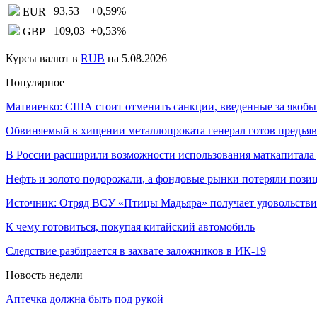
93,53
+0,59
%
EUR
109,03
+0,53
%
GBP
Курсы валют в
RUB
на 5.08.2026
Популярное
Матвиенко: США стоит отменить санкции, введенные за якоб
Обвиняемый в хищении металлопроката генерал готов предъя
В России расширили возможности использования маткапитала
Нефть и золото подорожали, а фондовые рынки потеряли пози
Источник: Отряд ВСУ «Птицы Мадьяра» получает удовольств
К чему готовиться, покупая китайский автомобиль
Следствие разбирается в захвате заложников в ИК-19
Новость недели
Аптечка должна быть под рукой