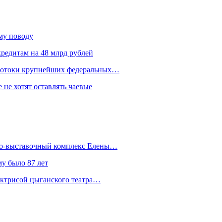
ому поводу
редитам на 48 млрд рублей
 потоки крупнейших федеральных…
 не хотят оставлять чаевые
йно-выставочный комплекс Елены…
у было 87 лет
актрисой цыганского театра…