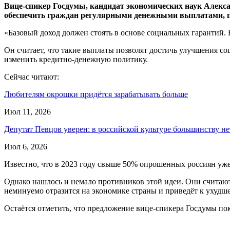
Вице-спикер Госдумы, кандидат экономических наук Алекса
обеспечить граждан регулярными денежными выплатами, при
«Базовый доход должен стоять в основе социальных гарантий. Е
Он считает, что такие выплаты позволят достичь улучшения со
изменить кредитно-денежную политику.
Сейчас читают:
Любителям окрошки придётся зарабатывать больше
Июл 11, 2026
Депутат Певцов уверен: в российской культуре большинству н
Июл 6, 2026
Известно, что в 2023 году свыше 50% опрошенных россиян уже
Однако нашлось и немало противников этой идеи. Они считают
неминуемо отразится на экономике страны и приведёт к ухуд
Остаётся отметить, что предложение вице-спикера Госдумы пок