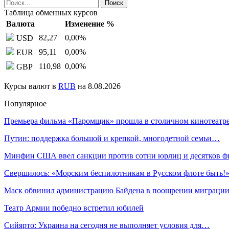
Таблица обменных курсов
Валюта
Изменение %
82,27
0,00
%
USD
95,11
0,00
%
EUR
110,98
0,00
%
GBP
Курсы валют в
RUB
на 8.08.2026
Популярное
Премьера фильма «Паромщик» прошла в столичном кинотеат
Путин: поддержка большой и крепкой, многодетной семьи…
Минфин США ввел санкции против сотни юрлиц и десятков 
Свершилось: «Морским беспилотникам в Русском флоте быть!
Маск обвинил администрацию Байдена в поощрении миграци
Театр Армии победно встретил юбилей
Сийярто: Украина на сегодня не выполняет условия для…