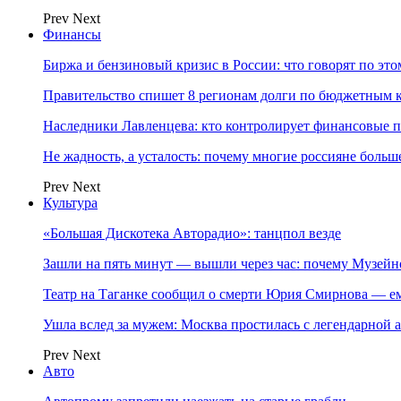
Prev
Next
Финансы
Биржа и бензиновый кризис в России: что говорят по эт
Правительство спишет 8 регионам долги по бюджетным к
Наследники Лавленцева: кто контролирует финансовые
Не жадность, а усталость: почему многие россияне больше
Prev
Next
Культура
«Большая Дискотека Авторадио»: танцпол везде
Зашли на пять минут — вышли через час: почему Музе
Театр на Таганке сообщил о смерти Юрия Смирнова — ем
Ушла вслед за мужем: Москва простилась с легендарной 
Prev
Next
Авто