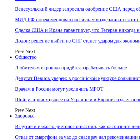
Венесуэльский лидер запросила одобрение США перед о
МИД РФ порекомендовал россиянам воздерживаться от 
Сделка США и Ирана гарантирует, что Тегеран никогда 
Додон: решение выйти из СНГ станет ударом для эконо
Prev
Next
Общество
Любителям окрошки придётся зарабатывать больше
Депутат Певцов уверен: в российской культуре большинст
Врачам в России могут увеличить МРОТ
Шойгу: происходящее на Украине и в Европе создает поч
Prev
Next
Здоровье
Вздутие и изжога: диетолог объяснил, как распознать не
Отказ от смартфона за час до сна: врач дал рекомендаци