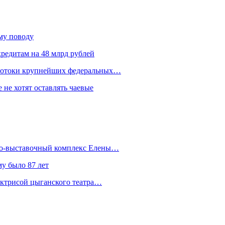
ому поводу
редитам на 48 млрд рублей
 потоки крупнейших федеральных…
 не хотят оставлять чаевые
йно-выставочный комплекс Елены…
у было 87 лет
актрисой цыганского театра…