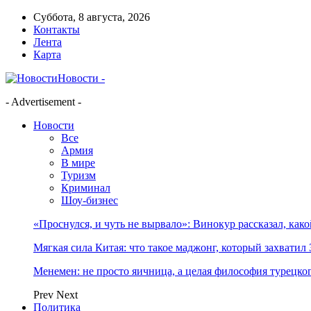
Суббота, 8 августа, 2026
Контакты
Лента
Карта
Новости -
- Advertisement -
Новости
Все
Армия
В мире
Туризм
Криминал
Шоу-бизнес
«Проснулся, и чуть не вырвало»: Винокур рассказал, как
Мягкая сила Китая: что такое маджонг, который захватил 
Менемен: не просто яичница, а целая философия турецког
Prev
Next
Политика