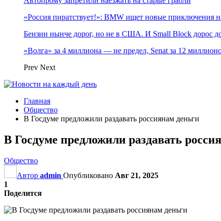
Автопрому запретили наезжать на старые грабли
«Россия пиратствует!»: BMW ищет новые приключения н
Бензин нынче дорог, но не в США. И Small Block дорос до
«Волга» за 4 миллиона — не предел, Senat за 12 миллио
Prev
Next
Главная
Общество
В Госдуме предложили раздавать россиянам деньги
В Госдуме предложили раздавать росси
Общество
Автор
admin
Опубликовано
Авг 21, 2025
1
Поделится