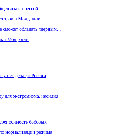
бщением с прессой
поездок в Молдавию
не сможет обладать ядерным…
мики Молдавии
ву нет дела до России
ву для экстремизма, насилия
переносимость бобовых
и по нормализации режима