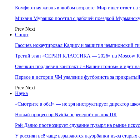
Комфортная жизнь в любом возрасте. Мир ищет ответ на 
Михаил Мурашко посетил с рабочей поездкой Мурманску
Prev
Next
Спорт
Гассиев нокаутировал Кадиру и защитил чемпионский 
Третий этап «СЕРИЯ КЛАССИКА — 2026» на Moscow Ra
Овечкин продлевил контракт с «Вашингтоном» и идёт на
Первое в истории ЧМ удаление футболиста за прикрытый
Prev
Next
Наука
«Смотрите в оба!» — не зря инструктирует директор шк
Новый процессор Nvidia перевернёт рынок ПК
Рэй Далио прогнозирует сдувание пузыря на рынке иску
У россиян всё чаще взрываются пауэрбанки из-за старых