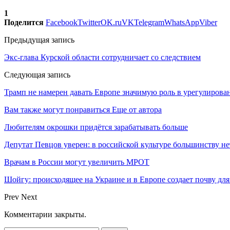
1
Поделится
Facebook
Twitter
OK.ru
VK
Telegram
WhatsApp
Viber
Предыдущая запись
Экс-глава Курской области сотрудничает со следствием
Следующая запись
Трамп не намерен давать Европе значимую роль в урегулирова
Вам также могут понравиться
Еще от автора
Любителям окрошки придётся зарабатывать больше
Депутат Певцов уверен: в российской культуре большинству не
Врачам в России могут увеличить МРОТ
Шойгу: происходящее на Украине и в Европе создает почву для
Prev
Next
Комментарии закрыты.