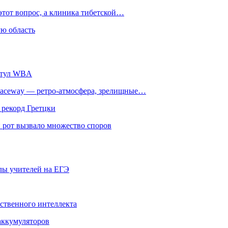
этот вопрос, а клиника тибетской…
ю область
титул WBA
ceway — ретро‑атмосфера, зрелищные…
 рекорд Гретцки
 рот вызвало множество споров
олы учителей на ЕГЭ
сственного интеллекта
 аккумуляторов