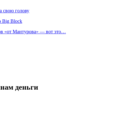
а свою голову
 Big Block
нов «от Мантурова» — вот это…
янам деньги