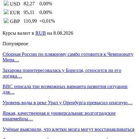
82,27
0,00
%
USD
95,11
0,00
%
EUR
110,99
+0,01
%
GBP
Курсы валют в
RUB
на 8.08.2026
Популярное
Сборная России по пляжному самбо готовится к Чемпионату
Мира…
Захарова поинтересовалась у Борелля, относится ли его
логика…
BBC описала три возможных варианта развития ситуации
для…
Уровень воды в реке Урал у Оренбурга превысил опасную…
Яркая, качественная и универсальная: волгоградские
юнармейцы…
Учёные выяснили, что клетки мозга могут восстанавливаться