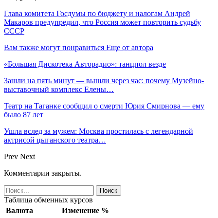
Глава комитета Госдумы по бюджету и налогам Андрей
Макаров предупредил, что Россия может повторить судьбу
СССР
Вам также могут понравиться
Еще от автора
«Большая Дискотека Авторадио»: танцпол везде
Зашли на пять минут — вышли через час: почему Музейно-
выставочный комплекс Елены…
Театр на Таганке сообщил о смерти Юрия Смирнова — ему
было 87 лет
Ушла вслед за мужем: Москва простилась с легендарной
актрисой цыганского театра…
Prev
Next
Комментарии закрыты.
Таблица обменных курсов
Валюта
Изменение %