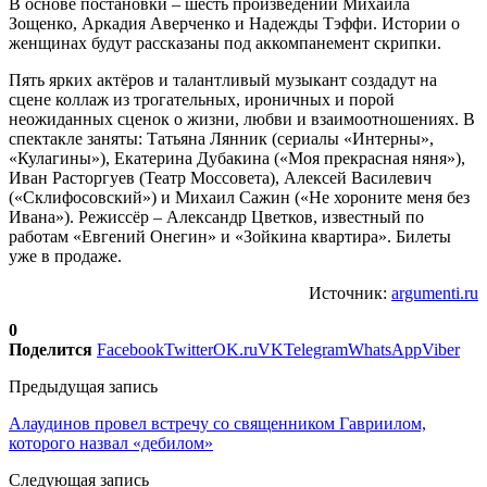
В основе постановки – шесть произведений Михаила
Зощенко, Аркадия Аверченко и Надежды Тэффи. Истории о
женщинах будут рассказаны под аккомпанемент скрипки.
Пять ярких актёров и талантливый музыкант создадут на
сцене коллаж из трогательных, ироничных и порой
неожиданных сценок о жизни, любви и взаимоотношениях. В
спектакле заняты: Татьяна Лянник (сериалы «Интерны»,
«Кулагины»), Екатерина Дубакина («Моя прекрасная няня»),
Иван Расторгуев (Театр Моссовета), Алексей Василевич
(«Склифосовский») и Михаил Сажин («Не хороните меня без
Ивана»). Режиссёр – Александр Цветков, известный по
работам «Евгений Онегин» и «Зойкина квартира». Билеты
уже в продаже.
Источник:
argumenti.ru
0
Поделится
Facebook
Twitter
OK.ru
VK
Telegram
WhatsApp
Viber
Предыдущая запись
Алаудинов провел встречу со священником Гавриилом,
которого назвал «дебилом»
Следующая запись