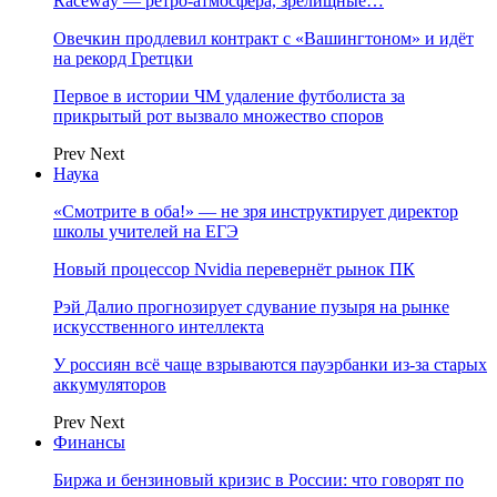
Raceway — ретро‑атмосфера, зрелищные…
Овечкин продлевил контракт с «Вашингтоном» и идёт
на рекорд Гретцки
Первое в истории ЧМ удаление футболиста за
прикрытый рот вызвало множество споров
Prev
Next
Наука
«Смотрите в оба!» — не зря инструктирует директор
школы учителей на ЕГЭ
Новый процессор Nvidia перевернёт рынок ПК
Рэй Далио прогнозирует сдувание пузыря на рынке
искусственного интеллекта
У россиян всё чаще взрываются пауэрбанки из-за старых
аккумуляторов
Prev
Next
Финансы
Биржа и бензиновый кризис в России: что говорят по