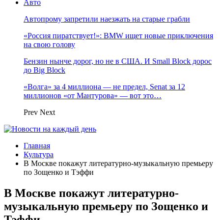
Авто
Автопрому запретили наезжать на старые грабли
«Россия пиратствует!»: BMW ищет новые приключения
на свою голову
Бензин нынче дорог, но не в США. И Small Block дорос
до Big Block
«Волга» за 4 миллиона — не предел, Senat за 12
миллионов «от Мантурова» — вот это…
Prev
Next
Главная
Культура
В Москве покажут литературно-музыкальную премьеру
по Зощенко и Тэффи
В Москве покажут литературно-
музыкальную премьеру по Зощенко и
Тэффи