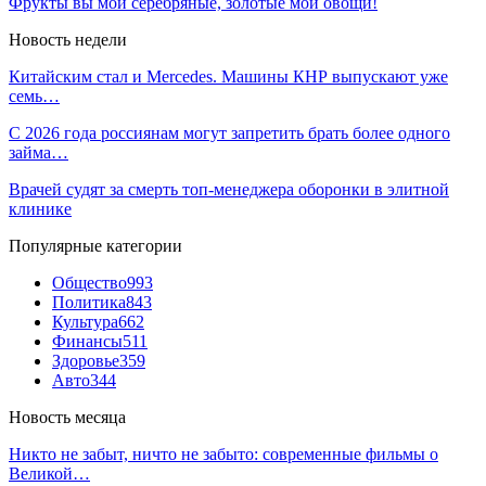
Фрукты вы мои серебряные, золотые мои овощи!
Новость недели
Китайским стал и Mercedes. Машины КНР выпускают уже
семь…
С 2026 года россиянам могут запретить брать более одного
займа…
Врачей судят за смерть топ-менеджера оборонки в элитной
клинике
Популярные категории
Общество
993
Политика
843
Культура
662
Финансы
511
Здоровье
359
Авто
344
Новость месяца
Никто не забыт, ничто не забыто: современные фильмы о
Великой…