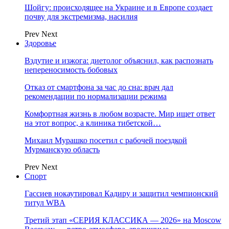
Шойгу: происходящее на Украине и в Европе создает
почву для экстремизма, насилия
Prev
Next
Здоровье
Вздутие и изжога: диетолог объяснил, как распознать
непереносимость бобовых
Отказ от смартфона за час до сна: врач дал
рекомендации по нормализации режима
Комфортная жизнь в любом возрасте. Мир ищет ответ
на этот вопрос, а клиника тибетской…
Михаил Мурашко посетил с рабочей поездкой
Мурманскую область
Prev
Next
Спорт
Гассиев нокаутировал Кадиру и защитил чемпионский
титул WBA
Третий этап «СЕРИЯ КЛАССИКА — 2026» на Moscow