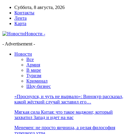
Суббота, 8 августа, 2026
Контакты
Лента
Карта
Новости -
- Advertisement -
Новости
Все
Армия
В мире
Туризм
Криминал
Шоу-бизнес
«Проснулся, и чуть не вырвало»: Винокур рассказал,
какой жёсткий случай заставил его…
Мягкая сила Китая: что такое маджонг, который
захватил Запад и идет на нас
Менемен: не просто яичница, а целая философия
турецкого утра