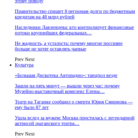
этому поводу
Правительство спишет 8 регионам долги по бюджетным
кредитам на 48 млрд рублей
Наследники Лавленцева: кто контролирует финансовые
потоки крупнейших федеральных…
Не жадность, а усталость: почему многие россияне
больше не хотят оставлять чаевые
Prev
Next
Культура
«Большая Дискотека Авторадио»: танцпол везде
Зашли на пять минут — вышли через час: почему
Музейно-выставочный комплекс Елены…
Театр на Таганке сообщил о смерти Юрия Смирнова —
ему было 87 лет
Ушла вслед за мужем: Москва простилась с легендарной
актрисой цыганского театра…
Prev
Next