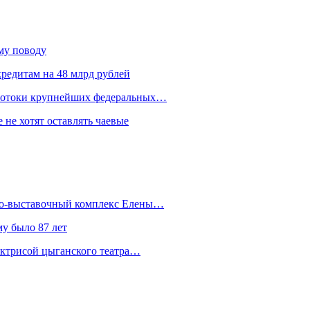
ому поводу
редитам на 48 млрд рублей
 потоки крупнейших федеральных…
 не хотят оставлять чаевые
йно-выставочный комплекс Елены…
у было 87 лет
актрисой цыганского театра…