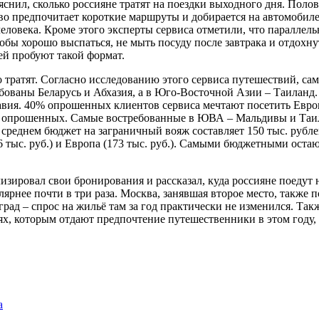
нил, сколько россияне тратят на поездки выходного дня. Поло
во предпочитает короткие маршруты и добирается на автомобиле
 человека. Кроме этого эксперты сервиса отметили, что параллел
чтобы хорошо выспаться, не мыть посуду после завтрака и отдохн
ей пробуют такой формат.
ко тратят. Согласно исследованию этого сервиса путешествий, с
ребованы Беларусь и Абхазия, а в Юго-Восточной Азии – Таилан
вия. 40% опрошенных клиентов сервиса мечтают посетить Евро
 опрошенных. Самые востребованные в ЮВА – Мальдивы и Таил
В среднем бюджет на заграничный вояж составляет 150 тыс. руб
76 тыс. руб.) и Европа (173 тыс. руб.). Самыми бюджетными оста
зировал свои бронирования и рассказал, куда россияне поедут 
лярнее почти в три раза. Москва, занявшая второе место, также 
град – спрос на жильё там за год практически не изменился. Та
, которым отдают предпочтение путешественники в этом году, со
а