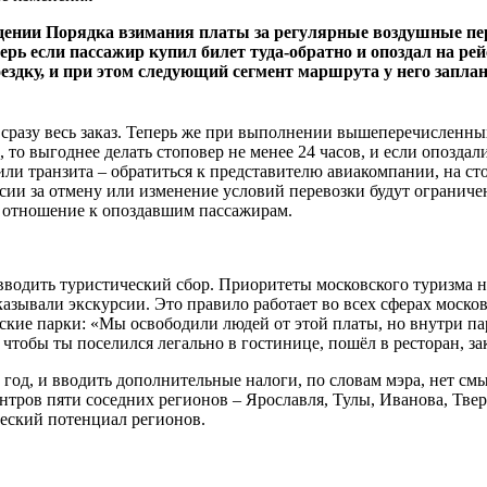
дении Порядка взимания платы за регулярные воздушные пер
рь если пассажир купил билет туда-обратно и опоздал на рей
ездку, и при этом следующий сегмент маршрута у него заплан
 сразу весь заказ. Теперь же при выполнении вышеперечисленн
 то выгоднее делать стоповер не менее 24 часов, и если опозда
ли транзита – обратиться к представителю авиакомпании, на ст
ссии за отмену или изменение условий перевозки будут огранич
т отношение к опоздавшим пассажирам.
вводить туристический сбор. Приоритеты московского туризма не
казывали экскурсии. Это правило работает во всех сферах моско
родские парки: «Мы освободили людей от этой платы, но внутри 
, чтобы ты поселился легально в гостинице, пошёл в ресторан, з
в год, и вводить дополнительные налоги, по словам мэра, нет см
тров пяти соседних регионов – Ярославля, Тулы, Иванова, Твер
ческий потенциал регионов.