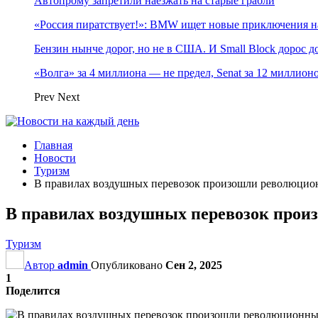
Автопрому запретили наезжать на старые грабли
«Россия пиратствует!»: BMW ищет новые приключения н
Бензин нынче дорог, но не в США. И Small Block дорос до
«Волга» за 4 миллиона — не предел, Senat за 12 миллио
Prev
Next
Главная
Новости
Туризм
В правилах воздушных перевозок произошли революцио
В правилах воздушных перевозок про
Туризм
Автор
admin
Опубликовано
Сен 2, 2025
1
Поделится