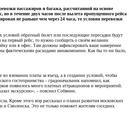
евозки пассажиров и багажа, рассчитанной на основе
с, но в течение двух часов после вылета пропущенного рейса
ирован не раньше чем через 24 часа, то условия перевозки
ых условий обратный билет или последующие пересадки будут
ли на первый рейс, то нужно сообщить о своём желании
ойку или в офис. Там должны зафиксировать ваше намерение
ены фактическими расходами авиакомпании. Как бы то ни было,
 во взимании платы за въезд, а в создании условий, чтобы
вского гостеприимства – градоначальник напомнил, как
парков появилось много платных аттракционов и мероприятий.
аказал экскурсию», – пояснил Собянин.
ысла. Кроме этого мэр рассказал о планах развития московских
и и Смоленска. Это не только поможет жителям соседних