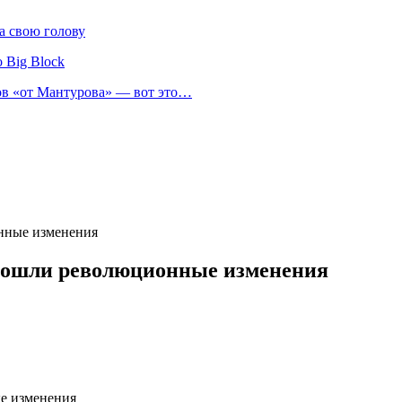
а свою голову
 Big Block
нов «от Мантурова» — вот это…
нные изменения
изошли революционные изменения