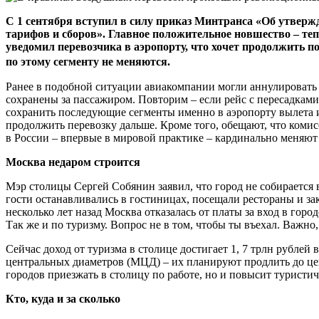
С 1 сентября вступил в силу приказ Минтранса «Об утверж
тарифов и сборов». Главное положительное новшество – тепе
уведомил перевозчика в аэропорту, что хочет продолжить по
по этому сегменту не меняются.
Ранее в подобной ситуации авиакомпании могли аннулировать
сохранены за пассажиром. Повторим – если рейс с пересадками,
сохранить последующие сегменты именно в аэропорту вылета и
продолжить перевозку дальше. Кроме того, обещают, что коми
в России – впервые в мировой практике – кардинально меняю
Москва недаром строится
Мэр столицы Сергей Собянин заявил, что город не собирается 
гости останавливались в гостиницах, посещали рестораны и за
несколько лет назад Москва отказалась от платы за вход в го
Так же и по туризму. Вопрос не в том, чтобы ты въехал. Важно
Сейчас доход от туризма в столице достигает 1, 7 трлн рублей 
центральных диаметров (МЦД) – их планируют продлить до цен
городов приезжать в столицу по работе, но и повысит туристи
Кто, куда и за сколько