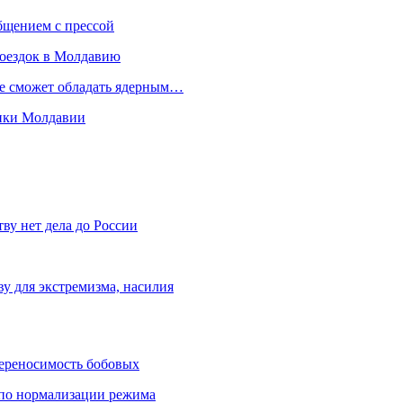
бщением с прессой
поездок в Молдавию
не сможет обладать ядерным…
мики Молдавии
ву нет дела до России
ву для экстремизма, насилия
переносимость бобовых
и по нормализации режима