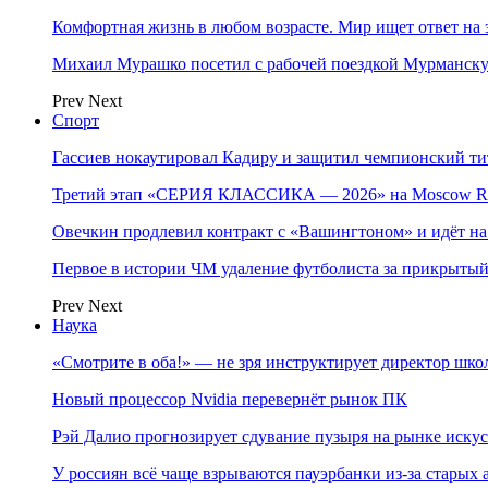
Комфортная жизнь в любом возрасте. Мир ищет ответ на 
Михаил Мурашко посетил с рабочей поездкой Мурманску
Prev
Next
Спорт
Гассиев нокаутировал Кадиру и защитил чемпионский 
Третий этап «СЕРИЯ КЛАССИКА — 2026» на Moscow Ra
Овечкин продлевил контракт с «Вашингтоном» и идёт на
Первое в истории ЧМ удаление футболиста за прикрытый
Prev
Next
Наука
«Смотрите в оба!» — не зря инструктирует директор шк
Новый процессор Nvidia перевернёт рынок ПК
Рэй Далио прогнозирует сдувание пузыря на рынке иску
У россиян всё чаще взрываются пауэрбанки из-за старых