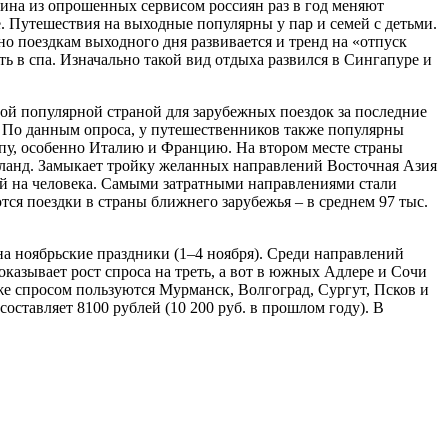
вина из опрошенных сервисом россиян раз в год меняют
. Путешествия на выходные популярны у пар и семей с детьми.
ьно поездкам выходного дня развивается и тренд на «отпуск
уть в спа. Изначально такой вид отдыха развился в Сингапуре и
амой популярной страной для зарубежных поездок за последние
д. По данным опроса, у путешественников также популярны
пу, особенно Италию и Францию. На втором месте страны
анд. Замыкает тройку желанных направлений Восточная Азия
лей на человека. Самыми затратными направлениями стали
ются поездки в страны ближнего зарубежья – в среднем 97 тыс.
на ноябрьские праздники (1–4 ноября). Среди направлений
показывает рост спроса на треть, а вот в южных Адлере и Сочи
кже спросом пользуются Мурманск, Волгоград, Сургут, Псков и
ставляет 8100 рублей (10 200 руб. в прошлом году). В