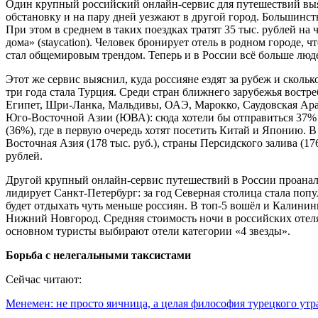
Один крупный российский онлайн-сервис для путешествий выяс
обстановку и на пару дней уезжают в другой город. Большинст
При этом в среднем в таких поездках тратят 35 тыс. рублей на
дома» (staycation). Человек бронирует отель в родном городе, 
стал общемировым трендом. Теперь и в России всё больше люд
Этот же сервис выяснил, куда россияне ездят за рубеж и сколь
три года стала Турция. Среди стран ближнего зарубежья вост
Египет, Шри-Ланка, Мальдивы, ОАЭ, Марокко, Саудовская Ара
Юго-Восточной Азии (ЮВА): сюда хотели бы отправиться 37%
(36%), где в первую очередь хотят посетить Китай и Японию. 
Восточная Азия (178 тыс. руб.), страны Персидского залива (1
рублей.
Другой крупный онлайн-сервис путешествий в России проанали
лидирует Санкт-Петербург: за год Северная столица стала попу
будет отдыхать чуть меньше россиян. В топ-5 вошёл и Калинин
Нижний Новгород. Средняя стоимость ночи в российских отелях
основном туристы выбирают отели категории «4 звезды».
Борьба с нелегальными таксистами
Сейчас читают:
Менемен: не просто яичница, а целая философия турецкого утр