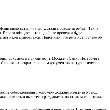
фициально вступил в силу, стали проводить рейды. Так, в
. Власти обещают, что подобные проверки будут
ает нелегальное такси. Напомним, что речь идёт только об
ional, документы принимают в Москве и Санкт-Петербурге.
то Словакия прекратила приём документов на туристические
осле собеседования с консулом должны оплатить 5 тыс.,
Также влететь и вылететь гражданам этих стран можно только
няют у них сроки пребывания и цель визита. Под пристальным