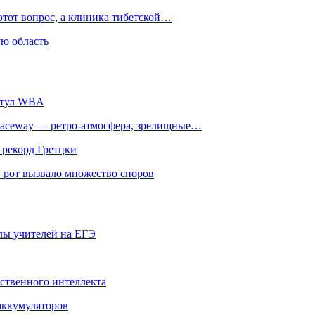
этот вопрос, а клиника тибетской…
ю область
титул WBA
ceway — ретро‑атмосфера, зрелищные…
 рекорд Гретцки
 рот вызвало множество споров
олы учителей на ЕГЭ
сственного интеллекта
 аккумуляторов