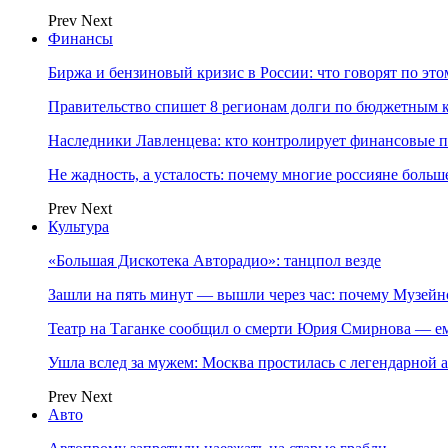
Prev
Next
Финансы
Биржа и бензиновый кризис в России: что говорят по эт
Правительство спишет 8 регионам долги по бюджетным к
Наследники Лавленцева: кто контролирует финансовые
Не жадность, а усталость: почему многие россияне больше
Prev
Next
Культура
«Большая Дискотека Авторадио»: танцпол везде
Зашли на пять минут — вышли через час: почему Музе
Театр на Таганке сообщил о смерти Юрия Смирнова — ем
Ушла вслед за мужем: Москва простилась с легендарной 
Prev
Next
Авто