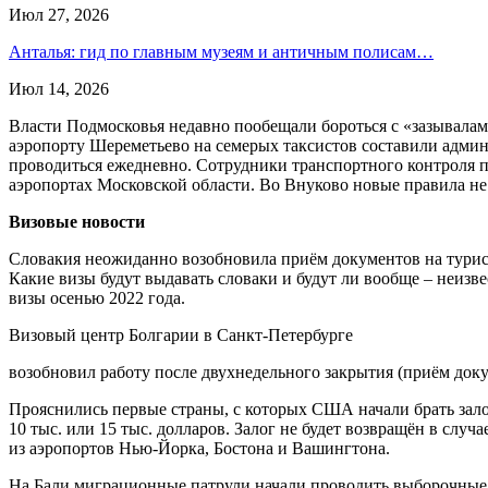
Июл 27, 2026
Анталья: гид по главным музеям и античным полисам…
Июл 14, 2026
Власти Подмосковья недавно пообещали бороться с «зазывалами
аэропорту Шереметьево на семерых таксистов составили админ
проводиться ежедневно. Сотрудники транспортного контроля п
аэропортах Московской области. Во Внуково новые правила не 
Визовые новости
Словакия неожиданно возобновила приём документов на турист
Какие визы будут выдавать словаки и будут ли вообще – неизв
визы осенью 2022 года.
Визовый центр Болгарии в Санкт-Петербурге
возобновил работу после двухнедельного закрытия (приём доку
Прояснились первые страны, с которых США начали брать зало
10 тыс. или 15 тыс. долларов. Залог не будет возвращён в слу
из аэропортов Нью-Йорка, Бостона и Вашингтона.
На Бали миграционные патрули начали проводить выборочные п