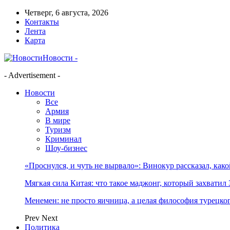
Четверг, 6 августа, 2026
Контакты
Лента
Карта
Новости -
- Advertisement -
Новости
Все
Армия
В мире
Туризм
Криминал
Шоу-бизнес
«Проснулся, и чуть не вырвало»: Винокур рассказал, как
Мягкая сила Китая: что такое маджонг, который захватил 
Менемен: не просто яичница, а целая философия турецког
Prev
Next
Политика