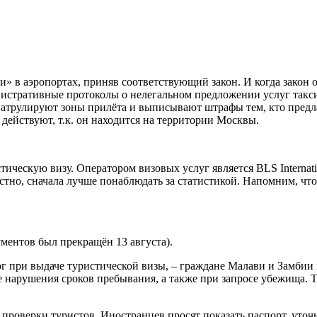
» в аэропортах, приняв соответствующий закон. И когда закон о
истративные протоколы о нелегальном предложении услуг такси
атрулируют зоны прилёта и выписывают штрафы тем, кто предлаг
действуют, т.к. он находится на территории Москвы.
ическую визу. Оператором визовых услуг является BLS Internat
естно, сначала лучше понаблюдать за статистикой. Напомним, ч
ментов был прекращён 13 августа).
г при выдаче туристической визы, – граждане Малави и Замбии п
чае нарушения сроков пребывания, а также при запросе убежища. 
роверки туристов. Иностранцев просят показать паспорт, уточ