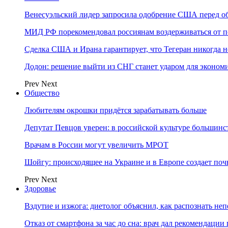
Венесуэльский лидер запросила одобрение США перед о
МИД РФ порекомендовал россиянам воздерживаться от 
Сделка США и Ирана гарантирует, что Тегеран никогда 
Додон: решение выйти из СНГ станет ударом для эконо
Prev
Next
Общество
Любителям окрошки придётся зарабатывать больше
Депутат Певцов уверен: в российской культуре большинст
Врачам в России могут увеличить МРОТ
Шойгу: происходящее на Украине и в Европе создает поч
Prev
Next
Здоровье
Вздутие и изжога: диетолог объяснил, как распознать не
Отказ от смартфона за час до сна: врач дал рекомендаци