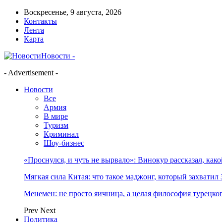
Воскресенье, 9 августа, 2026
Контакты
Лента
Карта
Новости -
- Advertisement -
Новости
Все
Армия
В мире
Туризм
Криминал
Шоу-бизнес
«Проснулся, и чуть не вырвало»: Винокур рассказал, как
Мягкая сила Китая: что такое маджонг, который захватил 
Менемен: не просто яичница, а целая философия турецког
Prev
Next
Политика