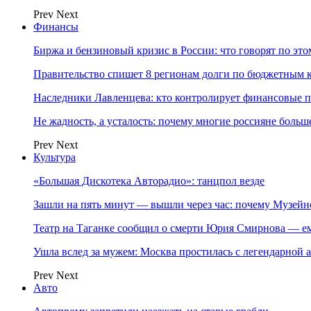
Prev
Next
Финансы
Биржа и бензиновый кризис в России: что говорят по эт
Правительство спишет 8 регионам долги по бюджетным к
Наследники Лавленцева: кто контролирует финансовые
Не жадность, а усталость: почему многие россияне больше
Prev
Next
Культура
«Большая Дискотека Авторадио»: танцпол везде
Зашли на пять минут — вышли через час: почему Музе
Театр на Таганке сообщил о смерти Юрия Смирнова — ем
Ушла вслед за мужем: Москва простилась с легендарной 
Prev
Next
Авто