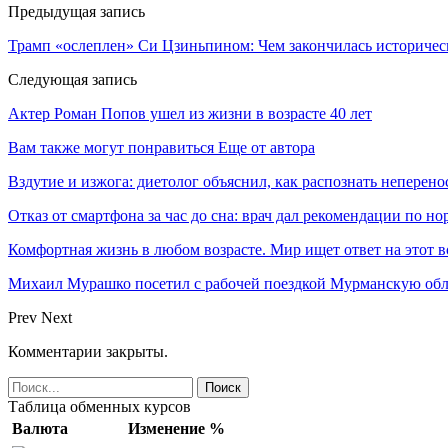
Предыдущая запись
Трамп «ослеплен» Си Цзиньпином: Чем закончилась историческ
Следующая запись
Актер Роман Попов ушел из жизни в возрасте 40 лет
Вам также могут понравиться
Еще от автора
Вздутие и изжога: диетолог объяснил, как распознать неперен
Отказ от смартфона за час до сна: врач дал рекомендации по 
Комфортная жизнь в любом возрасте. Мир ищет ответ на этот 
Михаил Мурашко посетил с рабочей поездкой Мурманскую обл
Prev
Next
Комментарии закрыты.
Таблица обменных курсов
Валюта
Изменение %