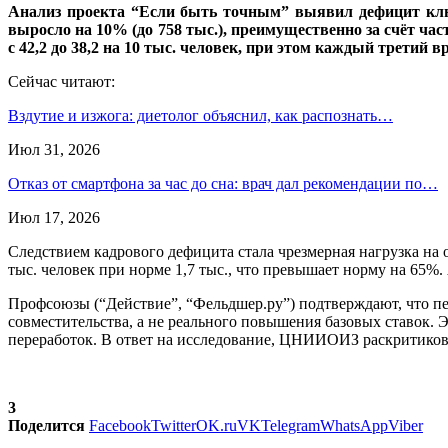
Анализ проекта “Если быть точным” выявил дефицит ключе
выросло на 10% (до 758 тыс.), преимущественно за счёт час
с 42,2 до 38,2 на 10 тыс. человек, при этом каждый третий 
Сейчас читают:
Вздутие и изжога: диетолог объяснил, как распознать…
Июл 31, 2026
Отказ от смартфона за час до сна: врач дал рекомендации по…
Июл 17, 2026
Следствием кадрового дефицита стала чрезмерная нагрузка на о
тыс. человек при норме 1,7 тыс., что превышает норму на 65%
Профсоюзы (“Действие”, “Фельдшер.ру”) подтверждают, что пе
совместительства, а не реального повышения базовых ставок. Э
переработок. В ответ на исследование, ЦНИИОИЗ раскритиковал
3
Поделится
Facebook
Twitter
OK.ru
VK
Telegram
WhatsApp
Viber