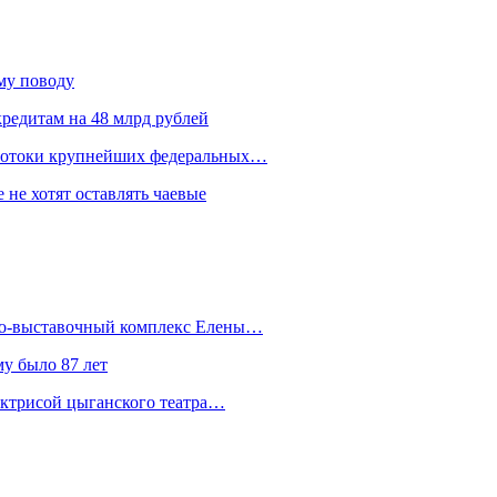
ому поводу
редитам на 48 млрд рублей
 потоки крупнейших федеральных…
 не хотят оставлять чаевые
йно-выставочный комплекс Елены…
у было 87 лет
актрисой цыганского театра…