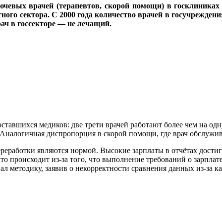
вых врачей (терапевтов, скорой помощи) в госклиниках Р
тного сектора. С 2000 года количество врачей в госучреждения
врач в госсекторе — не лечащий.
ставшихся медиков: две трети врачей работают более чем на одну
. Аналогичная диспропорция в скорой помощи, где врач обслужив
реработки являются нормой. Высокие зарплаты в отчётах достиг
то происходит из-за того, что выполнение требований о зарплате
 методику, заявив о некорректности сравнения данных из-за ка