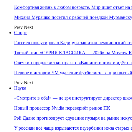
Комфортная жизнь в любом возрасте. Мир ищет ответ на 
Михаил Мурашко посетил с рабочей поездкой Мурманску
Prev
Next
Спорт
Гассиев нокаутировал Кадиру и защитил чемпионский 
Третий этап «СЕРИЯ КЛАССИКА — 2026» на Moscow Ra
Овечкин продлевил контракт с «Вашингтоном» и идёт на
Первое в истории ЧМ удаление футболиста за прикрытый
Prev
Next
Наука
«Смотрите в оба!» — не зря инструктирует директор шк
Новый процессор Nvidia перевернёт рынок ПК
Рэй Далио прогнозирует сдувание пузыря на рынке иску
У россиян всё чаще взрываются пауэрбанки из-за старых