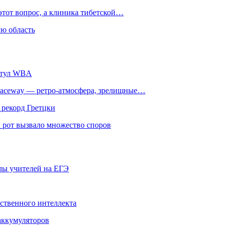
этот вопрос, а клиника тибетской…
ю область
титул WBA
ceway — ретро‑атмосфера, зрелищные…
 рекорд Гретцки
 рот вызвало множество споров
олы учителей на ЕГЭ
сственного интеллекта
 аккумуляторов