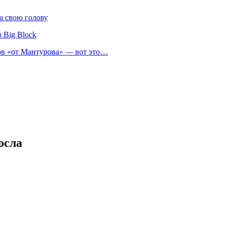
а свою голову
 Big Block
нов «от Мантурова» — вот это…
осла