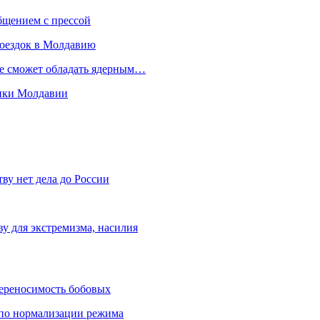
бщением с прессой
поездок в Молдавию
не сможет обладать ядерным…
мики Молдавии
ву нет дела до России
ву для экстремизма, насилия
переносимость бобовых
и по нормализации режима