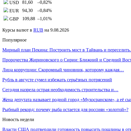
81,60
–0,82
%
USD
94,30
–0,84
%
EUR
109,88
–1,01
%
GBP
Курсы валют в
RUB
на 9.08.2026
Популярное
Мирный план Пекина: Построить мост в Тайвань и переселит
Пророчества Жириновского о Сирии: Ближний и Средний Во
Лица коррупции: Скоромный чиновник, которому каждая…
Рубль в августе сумел избежать серьёзных потрясений
Сегодня назрела острая необходимость строительства и…
Жена депутата называет родной город «Мухосранском», а её 
Рыбный рекорд: почему рыба остается для россиян «золотой»?
Новость недели
Власти США подтвердили готовность повысить пошлины в 