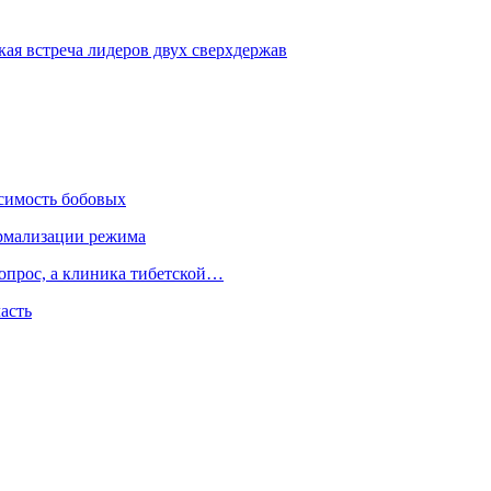
ая встреча лидеров двух сверхдержав
осимость бобовых
нормализации режима
вопрос, а клиника тибетской…
асть