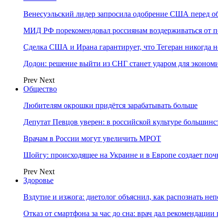
Венесуэльский лидер запросила одобрение США перед о
МИД РФ порекомендовал россиянам воздерживаться от 
Сделка США и Ирана гарантирует, что Тегеран никогда 
Додон: решение выйти из СНГ станет ударом для эконо
Prev
Next
Общество
Любителям окрошки придётся зарабатывать больше
Депутат Певцов уверен: в российской культуре большинст
Врачам в России могут увеличить МРОТ
Шойгу: происходящее на Украине и в Европе создает поч
Prev
Next
Здоровье
Вздутие и изжога: диетолог объяснил, как распознать не
Отказ от смартфона за час до сна: врач дал рекомендаци