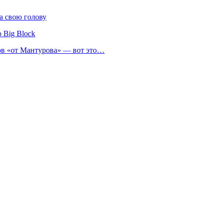
а свою голову
 Big Block
нов «от Мантурова» — вот это…