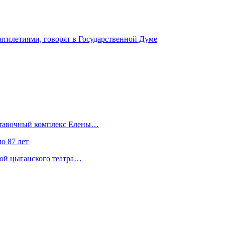
ятилетиями, говорят в Государственной Думе
ыставочный комплекс Елены…
о 87 лет
сой цыганского театра…