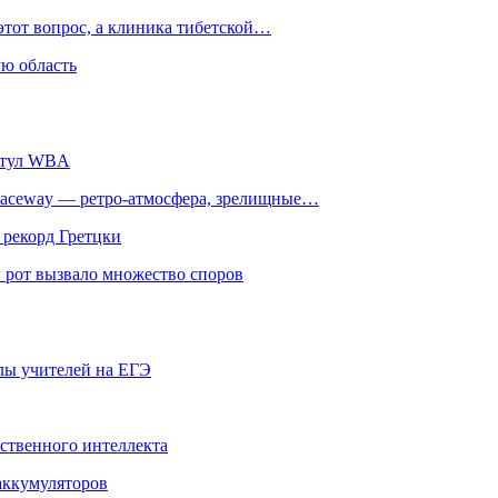
этот вопрос, а клиника тибетской…
ю область
титул WBA
ceway — ретро‑атмосфера, зрелищные…
 рекорд Гретцки
 рот вызвало множество споров
олы учителей на ЕГЭ
сственного интеллекта
 аккумуляторов