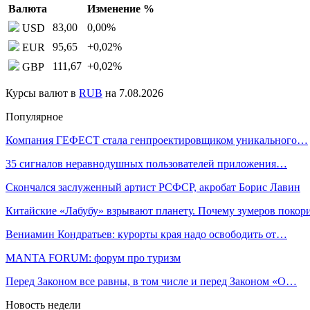
Валюта
Изменение %
83,00
0,00
%
USD
95,65
+0,02
%
EUR
111,67
+0,02
%
GBP
Курсы валют в
RUB
на 7.08.2026
Популярное
Компания ГЕФЕСТ стала генпроектировщиком уникального…
35 сигналов неравнодушных пользователей приложения…
Скончался заслуженный артист РСФСР, акробат Борис Лавин
Китайские «Лабубу» взрывают планету. Почему зумеров поко
Вениамин Кондратьев: курорты края надо освободить от…
MANTA FORUM: форум про туризм
Перед Законом все равны, в том числе и перед Законом «О…
Новость недели