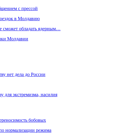
бщением с прессой
поездок в Молдавию
не сможет обладать ядерным…
мики Молдавии
ву нет дела до России
ву для экстремизма, насилия
переносимость бобовых
и по нормализации режима