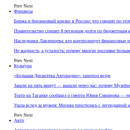
Prev
Next
Финансы
Биржа и бензиновый кризис в России: что говорят по эт
Правительство спишет 8 регионам долги по бюджетным к
Наследники Лавленцева: кто контролирует финансовые
Не жадность, а усталость: почему многие россияне больше
Prev
Next
Культура
«Большая Дискотека Авторадио»: танцпол везде
Зашли на пять минут — вышли через час: почему Музе
Театр на Таганке сообщил о смерти Юрия Смирнова — ем
Ушла вслед за мужем: Москва простилась с легендарной 
Prev
Next
Авто