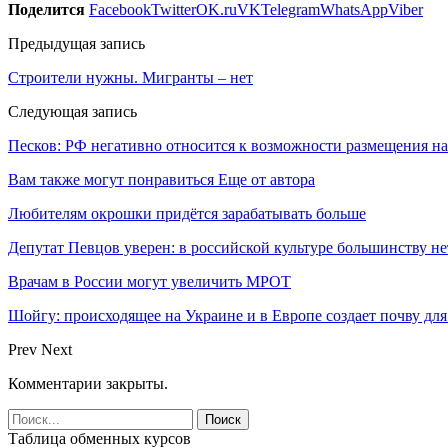
Поделится
Facebook
Twitter
OK.ru
VK
Telegram
WhatsApp
Viber
Предыдущая запись
Строители нужны. Мигранты – нет
Следующая запись
Песков: РФ негативно относится к возможности размещения н
Вам также могут понравиться
Еще от автора
Любителям окрошки придётся зарабатывать больше
Депутат Певцов уверен: в российской культуре большинству не
Врачам в России могут увеличить МРОТ
Шойгу: происходящее на Украине и в Европе создает почву для
Prev
Next
Комментарии закрыты.
Таблица обменных курсов