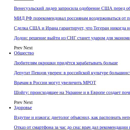
Венесуэльский лидер запросила одобрение США перед о
МИД РФ порекомендовал россиянам воздерживаться от 
Сделка США и Ирана гарантирует, что Тегеран никогда 
Додон: решение выйти из СНГ станет ударом для эконо
Prev
Next
Общество
Любителям окрошки придётся зарабатывать больше
Депутат Певцов уверен: в российской культуре большинст
Врачам в России могут увеличить МРОТ
Шойгу: происходящее на Украине и в Европе создает поч
Prev
Next
Здоровье
Вздутие и изжога: диетолог объяснил, как распознать не
Отказ от смартфона за час до сна: врач дал рекомендаци