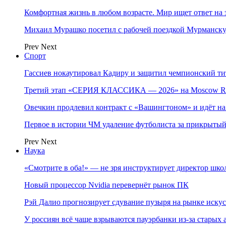
Комфортная жизнь в любом возрасте. Мир ищет ответ на 
Михаил Мурашко посетил с рабочей поездкой Мурманску
Prev
Next
Спорт
Гассиев нокаутировал Кадиру и защитил чемпионский 
Третий этап «СЕРИЯ КЛАССИКА — 2026» на Moscow Ra
Овечкин продлевил контракт с «Вашингтоном» и идёт на
Первое в истории ЧМ удаление футболиста за прикрытый
Prev
Next
Наука
«Смотрите в оба!» — не зря инструктирует директор шк
Новый процессор Nvidia перевернёт рынок ПК
Рэй Далио прогнозирует сдувание пузыря на рынке иску
У россиян всё чаще взрываются пауэрбанки из-за старых