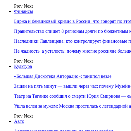
Prev
Next
Финансы
Биржа и бензиновый кризис в России: что говорят по эт
Правительство спишет 8 регионам долги по бюджетным к
Наследники Лавленцева: кто контролирует финансовые
Не жадность, а усталость: почему многие россияне больше
Prev
Next
Культура
«Большая Дискотека Авторадио»: танцпол везде
Зашли на пять минут — вышли через час: почему Музе
Театр на Таганке сообщил о смерти Юрия Смирнова — ем
Ушла вслед за мужем: Москва простилась с легендарной 
Prev
Next
Авто