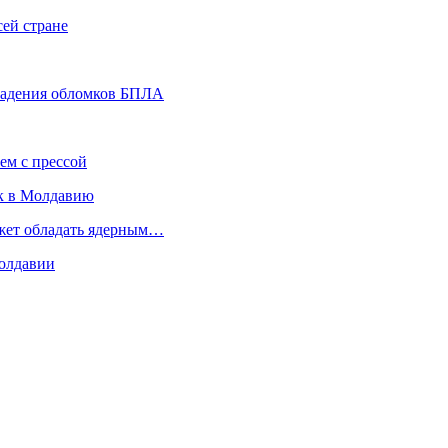
сей стране
 падения обломков БПЛА
ем с прессой
к в Молдавию
ожет обладать ядерным…
Молдавии