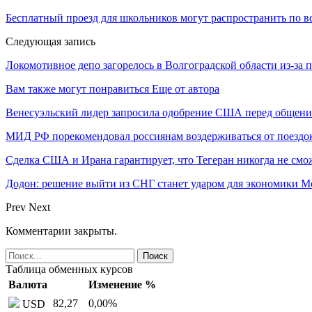
Бесплатный проезд для школьников могут распространить по в
Следующая запись
Локомотивное депо загорелось в Волгоградской области из-за
Вам также могут понравиться
Еще от автора
Венесуэльский лидер запросила одобрение США перед общени
МИД РФ порекомендовал россиянам воздерживаться от поездо
Сделка США и Ирана гарантирует, что Тегеран никогда не см
Додон: решение выйти из СНГ станет ударом для экономики 
Prev
Next
Комментарии закрыты.
Таблица обменных курсов
Валюта
Изменение %
82,27
0,00
%
USD