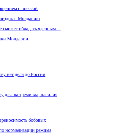
бщением с прессой
поездок в Молдавию
не сможет обладать ядерным…
мики Молдавии
ву нет дела до России
ву для экстремизма, насилия
переносимость бобовых
и по нормализации режима