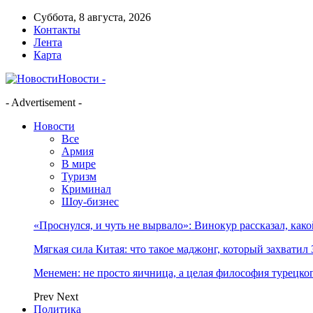
Суббота, 8 августа, 2026
Контакты
Лента
Карта
Новости -
- Advertisement -
Новости
Все
Армия
В мире
Туризм
Криминал
Шоу-бизнес
«Проснулся, и чуть не вырвало»: Винокур рассказал, как
Мягкая сила Китая: что такое маджонг, который захватил 
Менемен: не просто яичница, а целая философия турецког
Prev
Next
Политика