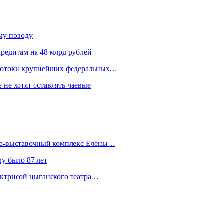
ому поводу
редитам на 48 млрд рублей
 потоки крупнейших федеральных…
 не хотят оставлять чаевые
йно-выставочный комплекс Елены…
у было 87 лет
актрисой цыганского театра…