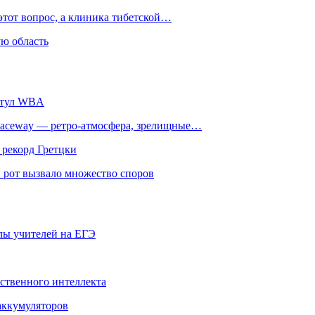
этот вопрос, а клиника тибетской…
ю область
титул WBA
ceway — ретро‑атмосфера, зрелищные…
 рекорд Гретцки
 рот вызвало множество споров
олы учителей на ЕГЭ
сственного интеллекта
 аккумуляторов