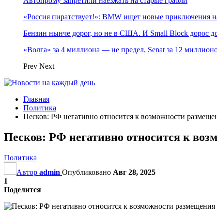
Автопрому запретили наезжать на старые грабли
«Россия пиратствует!»: BMW ищет новые приключения н
Бензин нынче дорог, но не в США. И Small Block дорос до
«Волга» за 4 миллиона — не предел, Senat за 12 миллио
Prev
Next
Главная
Политика
Песков: РФ негативно относится к возможности размеще
Песков: РФ негативно относится к воз
Политика
Автор
admin
Опубликовано
Авг 28, 2025
1
Поделится