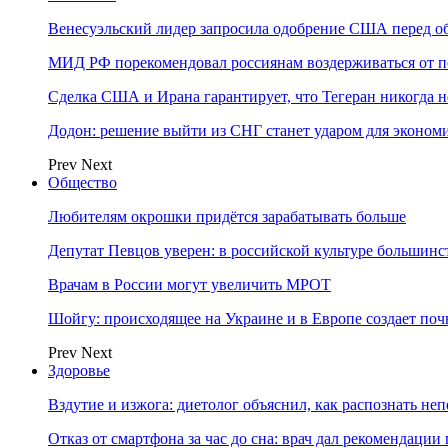
Венесуэльский лидер запросила одобрение США перед о
МИД РФ порекомендовал россиянам воздерживаться от 
Сделка США и Ирана гарантирует, что Тегеран никогда 
Додон: решение выйти из СНГ станет ударом для эконо
Prev
Next
Общество
Любителям окрошки придётся зарабатывать больше
Депутат Певцов уверен: в российской культуре большинст
Врачам в России могут увеличить МРОТ
Шойгу: происходящее на Украине и в Европе создает поч
Prev
Next
Здоровье
Вздутие и изжога: диетолог объяснил, как распознать не
Отказ от смартфона за час до сна: врач дал рекомендаци