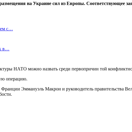
 размещения на Украине сил из Европы. Соответствующее з
ием с…
ок в…
ктуры НАТО можно назвать среди первопричин той конфликтной
ную операцию.
дент Франции Эммануэль Макрон и руководитель правительства 
бости.