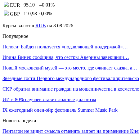
95,10
–0,01
%
EUR
110,98
0,00
%
GBP
Курсы валют в
RUB
на 8.08.2026
Популярное
Пелоси: Байден пользуется «подавляющей поддержкой»…
Ирина Винер сообщила, что сестры Аверины завершили…
Новый московский музей — это место, где оживает сказка, а…
Звездные гости Первого международного фестиваля зрительс
СКР обратил внимание граждан на мошенничества в косметол
ИИ в 80% случаев ставит ложные диагнозы
IX ежегодный опен-эйр фестиваль Summer Music Park
Новость недели
Пентагон не видит смысла отменять запрет на применение К