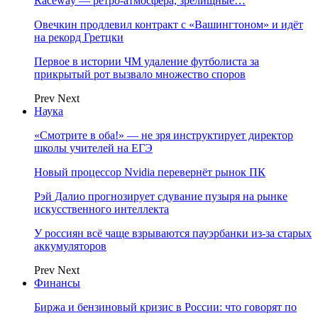
Raceway — ретро‑атмосфера, зрелищные…
Овечкин продлевил контракт с «Вашингтоном» и идёт
на рекорд Гретцки
Первое в истории ЧМ удаление футболиста за
прикрытый рот вызвало множество споров
Prev
Next
Наука
«Смотрите в оба!» — не зря инструктирует директор
школы учителей на ЕГЭ
Новый процессор Nvidia перевернёт рынок ПК
Рэй Далио прогнозирует сдувание пузыря на рынке
искусственного интеллекта
У россиян всё чаще взрываются пауэрбанки из-за старых
аккумуляторов
Prev
Next
Финансы
Биржа и бензиновый кризис в России: что говорят по