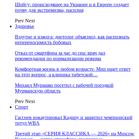
Шойгу: происходящее на Украине и в Европе создает
почву для экстремизма, насилия
Prev
Next
Здоровье
Вздутие и изжога: диетолог объяснил, как распознать
непереносимость бобовых
Отказ от смартфона за час до сна: врач дал
рекомендации по нормализации режима
Комфортная жизнь в любом возрасте. Мир ищет ответ
на этот вопрос, а клиника тибетской…
Михаил Мурашко посетил с рабочей поездкой
Мурманскую область
Prev
Next
Спорт
Гассиев нокаутировал Кадиру и защитил чемпионский
титул WBA
Третий этап «СЕРИЯ КЛАССИКА — 2026» на Moscow