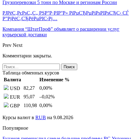
Грузоперевозки 5 тонн по Москве и регионам России
РЈРёС‚РєРѕС„С„ РЅР°Р·РІР°Р» РїРµСЂРµРіРѕРІРѕСЂС‹ СЃ
Р”РјРёС‚СЂРёРµРІС‹Рј…
Компания “ШтатПроф” объявляет о расширении услуг
курьерской доставки
Prev
Next
Комментарии закрыты.
Таблица обменных курсов
Валюта
Изменение %
82,27
0,00
%
USD
95,07
–0,02
%
EUR
110,98
0,00
%
GBP
Курсы валют в
RUB
на 9.08.2026
Популярное
Буданов перечислил самые большие проблемы ВС Украины