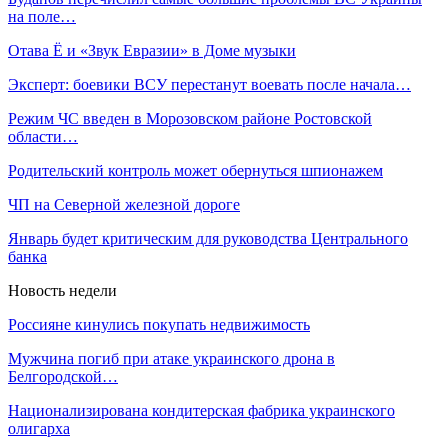
на поле…
Отава Ё и «Звук Евразии» в Доме музыки
Эксперт: боевики ВСУ перестанут воевать после начала…
Режим ЧС введен в Морозовском районе Ростовской
области…
Родительский контроль может обернуться шпионажем
ЧП на Северной железной дороге
Январь будет критическим для руководства Центрального
банка
Новость недели
Россияне кинулись покупать недвижимость
Мужчина погиб при атаке украинского дрона в
Белгородской…
Национализирована кондитерская фабрика украинского
олигарха