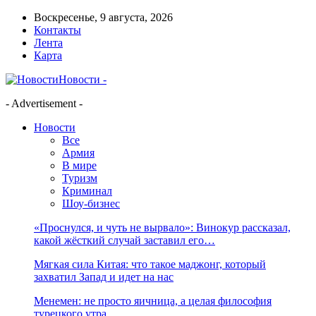
Воскресенье, 9 августа, 2026
Контакты
Лента
Карта
Новости -
- Advertisement -
Новости
Все
Армия
В мире
Туризм
Криминал
Шоу-бизнес
«Проснулся, и чуть не вырвало»: Винокур рассказал,
какой жёсткий случай заставил его…
Мягкая сила Китая: что такое маджонг, который
захватил Запад и идет на нас
Менемен: не просто яичница, а целая философия
турецкого утра