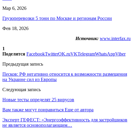
Мар 6, 2026
Грузоперевозки 5 тонн по Москве и регионам России
Фев 18, 2026
Источник:
www.interfax.ru
1
Поделится
Facebook
Twitter
OK.ru
VK
Telegram
WhatsApp
Viber
Предыдущая запись
Песков: РФ негативно относится к возможности размещения
на Украине сил из Европы
Следующая запись
Новые тесты определят 25 вирусов
Вам также могут понравиться
Еще от автора
Эксперт ГЕФЕСТ: «Энергоэффективность для застройщиков
не является основополагающим…