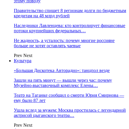
этому поводу
Правительство спишет 8 регионам долги по бюджетным
кредитам на 48 млрд рублей
Наследники Лавленцева: кто контролирует финансовые
потоки крупнейших федеральных…
Не жадность, а усталость: почему многие россияне
больше не хотят оставлять чаевые
Prev
Next
Культура
«Большая Дискотека Авторадио»: танцпол везде
Зашли на пять минут — вышли через час: почему
Музейно-выставочный комплекс Елены…
Театр на Таганке сообщил о смерти Юрия Смирнова —
ему было 87 лет
Ушла вслед за мужем: Москва простилась с легендарной
актрисой цыганского театра…
Prev
Next