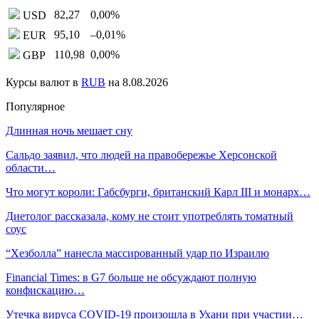
82,27
0,00
%
USD
95,10
–0,01
%
EUR
110,98
0,00
%
GBP
Курсы валют в
RUB
на 8.08.2026
Популярное
Длинная ночь мешает сну
Сальдо заявил, что людей на правобережье Херсонской
области…
Что могут короли: Габсбурги, британский Карл III и монарх…
Диетолог рассказала, кому не стоит употреблять томатный
соус
“Хезболла” нанесла массированный удар по Израилю
Financial Times: в G7 больше не обсуждают полную
конфискацию…
Утечка вируса COVID-19 произошла в Ухани при участии…