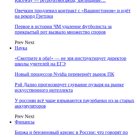
Raceway — ретро‑атмосфера, зрелищные…
Овечкин продлевил контракт с «Вашингтоном» и идёт
на рекорд Гретцки
Первое в истории ЧМ удаление футболиста за
прикрытый рот вызвало множество споров
Prev
Next
Наука
«Смотрите в оба!» — не зря инструктирует директор
школы учителей на ЕГЭ
Новый процессор Nvidia перевернёт рынок ПК
Рэй Далио прогнозирует сдувание пузыря на рынке
искусственного интеллекта
У россиян всё чаще взрываются пауэрбанки из-за старых
аккумуляторов
Prev
Next
Финансы
Биржа и бензиновый кризис в России: что говорят по