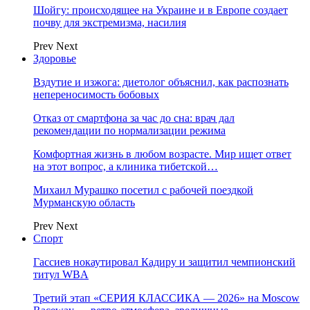
Шойгу: происходящее на Украине и в Европе создает
почву для экстремизма, насилия
Prev
Next
Здоровье
Вздутие и изжога: диетолог объяснил, как распознать
непереносимость бобовых
Отказ от смартфона за час до сна: врач дал
рекомендации по нормализации режима
Комфортная жизнь в любом возрасте. Мир ищет ответ
на этот вопрос, а клиника тибетской…
Михаил Мурашко посетил с рабочей поездкой
Мурманскую область
Prev
Next
Спорт
Гассиев нокаутировал Кадиру и защитил чемпионский
титул WBA
Третий этап «СЕРИЯ КЛАССИКА — 2026» на Moscow