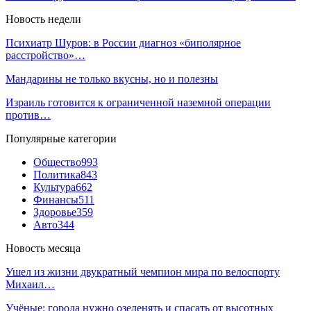
Новость недели
Психиатр Шуров: в России диагноз «биполярное
расстройство»…
Мандарины не только вкусны, но и полезны
Израиль готовится к ограниченной наземной операции
против…
Популярные категории
Общество
993
Политика
843
Культура
662
Финансы
511
Здоровье
359
Авто
344
Новость месяца
Ушел из жизни двукратный чемпион мира по велоспорту
Михаил…
Учёные: города нужно озеленять и спасать от высотных