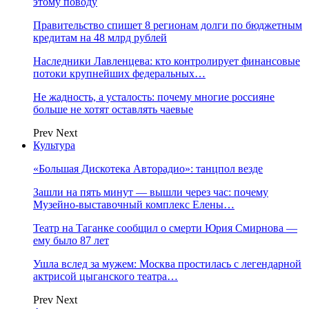
этому поводу
Правительство спишет 8 регионам долги по бюджетным
кредитам на 48 млрд рублей
Наследники Лавленцева: кто контролирует финансовые
потоки крупнейших федеральных…
Не жадность, а усталость: почему многие россияне
больше не хотят оставлять чаевые
Prev
Next
Культура
«Большая Дискотека Авторадио»: танцпол везде
Зашли на пять минут — вышли через час: почему
Музейно-выставочный комплекс Елены…
Театр на Таганке сообщил о смерти Юрия Смирнова —
ему было 87 лет
Ушла вслед за мужем: Москва простилась с легендарной
актрисой цыганского театра…
Prev
Next