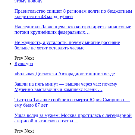
этому поводу
Правительство спишет 8 регионам долги по бюджетным
кредитам на 48 млрд рублей
Наследники Лавленцева: кто контролирует финансовые
потоки крупнейших федеральных…
Не жадность, а усталость: почему многие россияне
больше не хотят оставлять чаевые
Prev
Next
Культура
«Большая Дискотека Авторадио»: танцпол везде
Зашли на пять минут — вышли через час: почему
Музейно-выставочный комплекс Елены…
Театр на Таганке сообщил о смерти Юрия Смирнова —
ему было 87 лет
Ушла вслед за мужем: Москва простилась с легендарной
актрисой цыганского театра…
Prev
Next