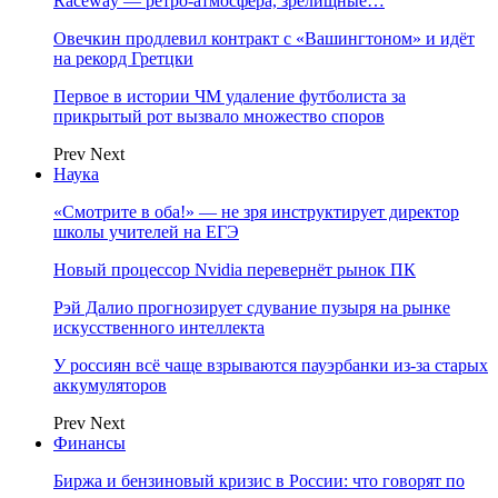
Raceway — ретро‑атмосфера, зрелищные…
Овечкин продлевил контракт с «Вашингтоном» и идёт
на рекорд Гретцки
Первое в истории ЧМ удаление футболиста за
прикрытый рот вызвало множество споров
Prev
Next
Наука
«Смотрите в оба!» — не зря инструктирует директор
школы учителей на ЕГЭ
Новый процессор Nvidia перевернёт рынок ПК
Рэй Далио прогнозирует сдувание пузыря на рынке
искусственного интеллекта
У россиян всё чаще взрываются пауэрбанки из-за старых
аккумуляторов
Prev
Next
Финансы
Биржа и бензиновый кризис в России: что говорят по