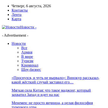
Четверг, 6 августа, 2026
Контакты
Лента
Карта
Новости -
- Advertisement -
Новости
Все
Армия
В мире
Туризм
Криминал
Шоу-бизнес
«Проснулся, и чуть не вырвало»: Винокур рассказал,
какой жёсткий случай заставил его…
Мягкая сила Китая: что такое маджонг, который
захватил Запад и идет на нас
Менемен: не просто яичница, а целая философия
турецкого утра