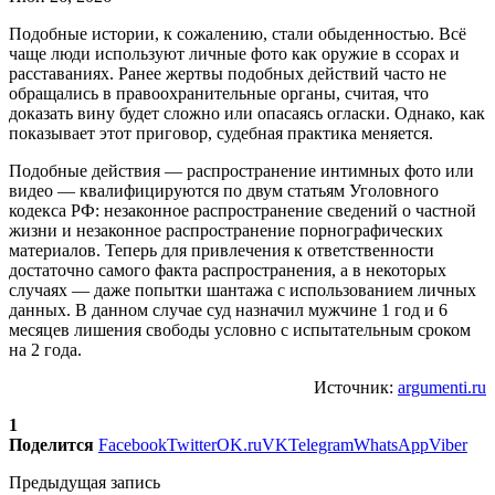
Подобные истории, к сожалению, стали обыденностью. Всё
чаще люди используют личные фото как оружие в ссорах и
расставаниях. Ранее жертвы подобных действий часто не
обращались в правоохранительные органы, считая, что
доказать вину будет сложно или опасаясь огласки. Однако, как
показывает этот приговор, судебная практика меняется.
Подобные действия — распространение интимных фото или
видео — квалифицируются по двум статьям Уголовного
кодекса РФ: незаконное распространение сведений о частной
жизни и незаконное распространение порнографических
материалов. Теперь для привлечения к ответственности
достаточно самого факта распространения, а в некоторых
случаях — даже попытки шантажа с использованием личных
данных. В данном случае суд назначил мужчине 1 год и 6
месяцев лишения свободы условно с испытательным сроком
на 2 года.
Источник:
argumenti.ru
1
Поделится
Facebook
Twitter
OK.ru
VK
Telegram
WhatsApp
Viber
Предыдущая запись