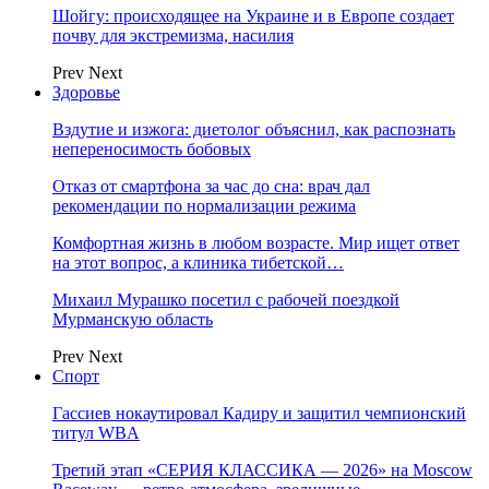
Шойгу: происходящее на Украине и в Европе создает
почву для экстремизма, насилия
Prev
Next
Здоровье
Вздутие и изжога: диетолог объяснил, как распознать
непереносимость бобовых
Отказ от смартфона за час до сна: врач дал
рекомендации по нормализации режима
Комфортная жизнь в любом возрасте. Мир ищет ответ
на этот вопрос, а клиника тибетской…
Михаил Мурашко посетил с рабочей поездкой
Мурманскую область
Prev
Next
Спорт
Гассиев нокаутировал Кадиру и защитил чемпионский
титул WBA
Третий этап «СЕРИЯ КЛАССИКА — 2026» на Moscow