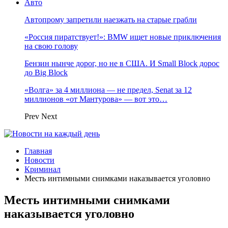
Авто
Автопрому запретили наезжать на старые грабли
«Россия пиратствует!»: BMW ищет новые приключения
на свою голову
Бензин нынче дорог, но не в США. И Small Block дорос
до Big Block
«Волга» за 4 миллиона — не предел, Senat за 12
миллионов «от Мантурова» — вот это…
Prev
Next
Главная
Новости
Криминал
Месть интимными снимками наказывается уголовно
Месть интимными снимками
наказывается уголовно