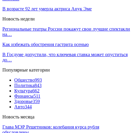
В возрасте 92 лет умерла актриса Анук Эме
Новость недели
Региональные театры России покажут свои лучшие спектакли
на…
Как избежать обострения гастрита осенью
В Госдуме допустили, что ключевая ставка может опуститься
до…
Популярные категории
Общество
993
Политика
843
Культура
662
Финансы
511
Здоровье
359
Авто
344
Новость месяца
Глава МЭР Решетников: колебания курса рубля
обусловлены…