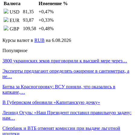
Валюта
Изменение %
81,35
+0,47
%
USD
93,87
+0,33
%
EUR
109,58
+0,48
%
GBP
Курсы валют в
RUB
на 6.08.2026
Популярное
3800 украинских зеков приговорили к высшей мере через…
Эксперты предлагают определять ожирение в сантиметрах, а
не…
Битва за Красногоровку: ВСУ поняли, что оказались в
капкане,…
В Губернском обновили «Капитанскую дочку»
Леонид Огуль: «Наш Президент поставил правильную задачу:
нам…
Сбербанк и ВТБ отменят комиссии при выдаче льготной
ипотеки