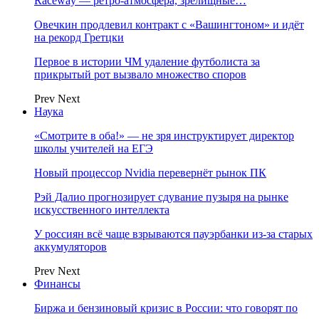
Raceway — ретро‑атмосфера, зрелищные…
Овечкин продлевил контракт с «Вашингтоном» и идёт
на рекорд Гретцки
Первое в истории ЧМ удаление футболиста за
прикрытый рот вызвало множество споров
Prev
Next
Наука
«Смотрите в оба!» — не зря инструктирует директор
школы учителей на ЕГЭ
Новый процессор Nvidia перевернёт рынок ПК
Рэй Далио прогнозирует сдувание пузыря на рынке
искусственного интеллекта
У россиян всё чаще взрываются пауэрбанки из-за старых
аккумуляторов
Prev
Next
Финансы
Биржа и бензиновый кризис в России: что говорят по