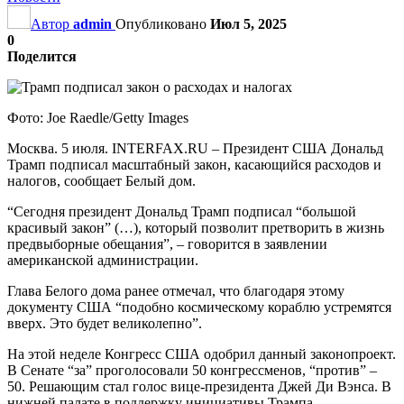
Автор
admin
Опубликовано
Июл 5, 2025
0
Поделится
Фото: Joe Raedle/Getty Images
Москва. 5 июля. INTERFAX.RU – Президент США Дональд
Трамп подписал масштабный закон, касающийся расходов и
налогов, сообщает Белый дом.
“Сегодня президент Дональд Трамп подписал “большой
красивый закон” (…), который позволит претворить в жизнь
предвыборные обещания”, – говорится в заявлении
американской администрации.
Глава Белого дома ранее отмечал, что благодаря этому
документу США “подобно космическому кораблю устремятся
вверх. Это будет великолепно”.
На этой неделе Конгресс США одобрил данный законопроект.
В Сенате “за” проголосовали 50 конгрессменов, “против” –
50. Решающим стал голос вице-президента Джей Ди Вэнса. В
нижней палате в поддержку инициативы Трампа