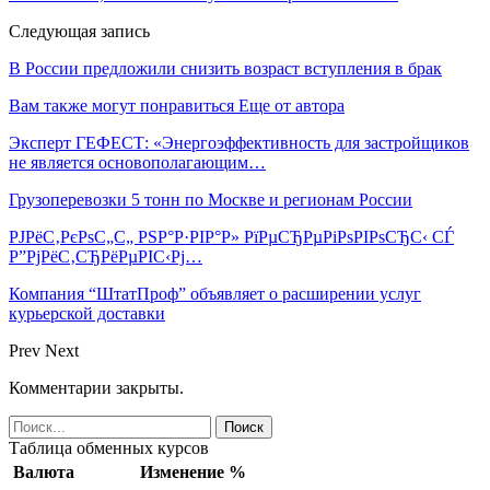
Следующая запись
В России предложили снизить возраст вступления в брак
Вам также могут понравиться
Еще от автора
Эксперт ГЕФЕСТ: «Энергоэффективность для застройщиков
не является основополагающим…
Грузоперевозки 5 тонн по Москве и регионам России
РЈРёС‚РєРѕС„С„ РЅР°Р·РІР°Р» РїРµСЂРµРіРѕРІРѕСЂС‹ СЃ
Р”РјРёС‚СЂРёРµРІС‹Рј…
Компания “ШтатПроф” объявляет о расширении услуг
курьерской доставки
Prev
Next
Комментарии закрыты.
Таблица обменных курсов
Валюта
Изменение %