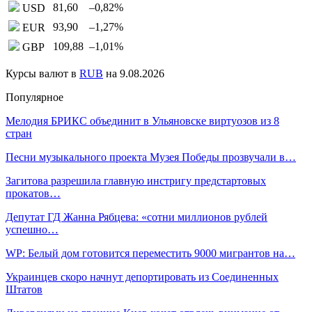
81,60
–0,82
%
USD
93,90
–1,27
%
EUR
109,88
–1,01
%
GBP
Курсы валют в
RUB
на 9.08.2026
Популярное
Мелодия БРИКС объединит в Ульяновске виртуозов из 8
стран
Песни музыкального проекта Музея Победы прозвучали в…
Загитова разрешила главную инстригу предстартовых
прокатов…
Депутат ГД Жанна Рябцева: «сотни миллионов рублей
успешно…
WP: Белый дом готовится переместить 9000 мигрантов на…
Украинцев скоро начнут депортировать из Соединенных
Штатов