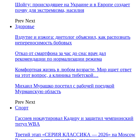
Шойгу: происходящее на Украине и в Европе создает
почву для экстремизма, насилия
Prev
Next
Здоровье
Вздутие и изжога: диетолог объяснил, как распознать
непереносимость бобовых
Отказ от смартфона за час до сна: врач дал
рекомендации по нормализации режима
Комфортная жизнь в любом возрасте. Мир ищет ответ
на этот вопрос, а клиника тибетской…
Михаил Мурашко посетил с рабочей поездкой
Мурманскую область
Prev
Next
Спорт
Гассиев нокаутировал Кадиру и защитил чемпионский
титул WBA
Третий этап «СЕРИЯ КЛАССИКА — 2026» на Moscow