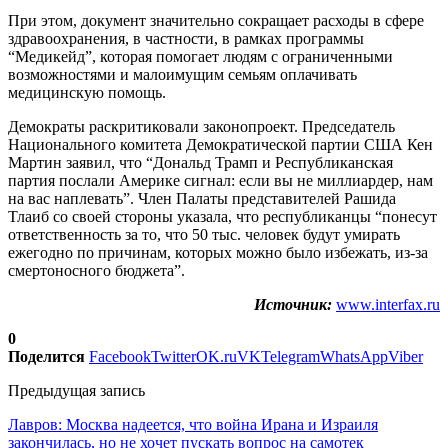
При этом, документ значительно сокращает расходы в сфере
здравоохранения, в частности, в рамках программы
“Медикейд”, которая помогает людям с ограниченными
возможностями и малоимущим семьям оплачивать
медицинскую помощь.
Демократы раскритиковали законопроект. Председатель
Национального комитета Демократической партии США Кен
Мартин заявил, что “Дональд Трамп и Республиканская
партия послали Америке сигнал: если вы не миллиардер, нам
на вас наплевать”. Член Палаты представителей Рашида
Тлаиб со своей стороны указала, что республиканцы “понесут
ответственность за то, что 50 тыс. человек будут умирать
ежегодно по причинам, которых можно было избежать, из-за
смертоносного бюджета”.
Источник:
www.interfax.ru
0
Поделится
Facebook
Twitter
OK.ru
VK
Telegram
WhatsApp
Viber
Предыдущая запись
Лавров: Москва надеется, что война Ирана и Израиля
закончилась, но не хочет пускать вопрос на самотек