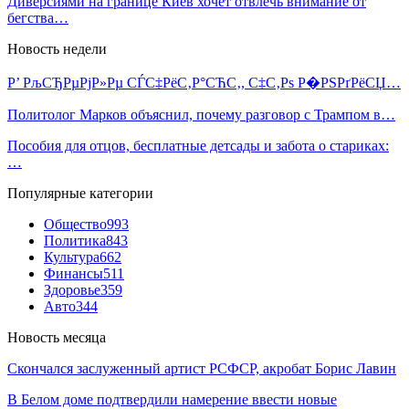
Диверсиями на границе Киев хочет отвлечь внимание от
бегства…
Новость недели
Р’ РљСЂРµРјР»Рµ СЃС‡РёС‚Р°СЋС‚, С‡С‚Рѕ Р�РЅРґРёСЏ…
Политолог Марков объяснил, почему разговор с Трампом в…
Пособия для отцов, бесплатные детсады и забота о стариках:
…
Популярные категории
Общество
993
Политика
843
Культура
662
Финансы
511
Здоровье
359
Авто
344
Новость месяца
Скончался заслуженный артист РСФСР, акробат Борис Лавин
В Белом доме подтвердили намерение ввести новые