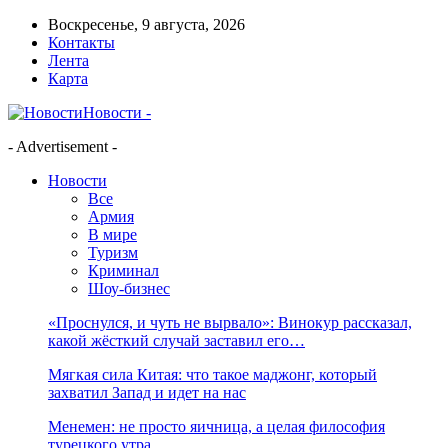
Воскресенье, 9 августа, 2026
Контакты
Лента
Карта
Новости -
- Advertisement -
Новости
Все
Армия
В мире
Туризм
Криминал
Шоу-бизнес
«Проснулся, и чуть не вырвало»: Винокур рассказал,
какой жёсткий случай заставил его…
Мягкая сила Китая: что такое маджонг, который
захватил Запад и идет на нас
Менемен: не просто яичница, а целая философия
турецкого утра