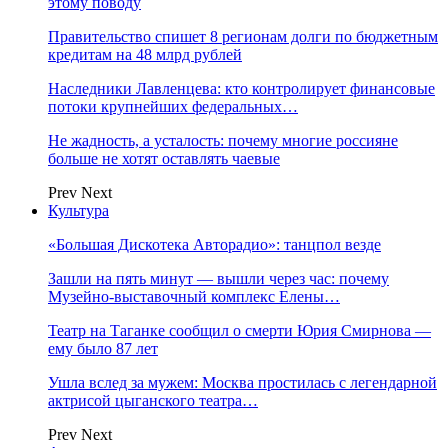
этому поводу
Правительство спишет 8 регионам долги по бюджетным
кредитам на 48 млрд рублей
Наследники Лавленцева: кто контролирует финансовые
потоки крупнейших федеральных…
Не жадность, а усталость: почему многие россияне
больше не хотят оставлять чаевые
Prev
Next
Культура
«Большая Дискотека Авторадио»: танцпол везде
Зашли на пять минут — вышли через час: почему
Музейно-выставочный комплекс Елены…
Театр на Таганке сообщил о смерти Юрия Смирнова —
ему было 87 лет
Ушла вслед за мужем: Москва простилась с легендарной
актрисой цыганского театра…
Prev
Next