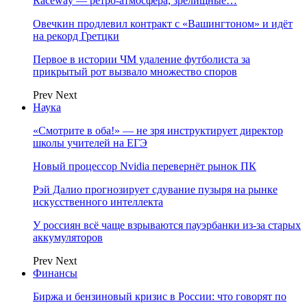
Raceway — ретро‑атмосфера, зрелищные…
Овечкин продлевил контракт с «Вашингтоном» и идёт
на рекорд Гретцки
Первое в истории ЧМ удаление футболиста за
прикрытый рот вызвало множество споров
Prev
Next
Наука
«Смотрите в оба!» — не зря инструктирует директор
школы учителей на ЕГЭ
Новый процессор Nvidia перевернёт рынок ПК
Рэй Далио прогнозирует сдувание пузыря на рынке
искусственного интеллекта
У россиян всё чаще взрываются пауэрбанки из-за старых
аккумуляторов
Prev
Next
Финансы
Биржа и бензиновый кризис в России: что говорят по