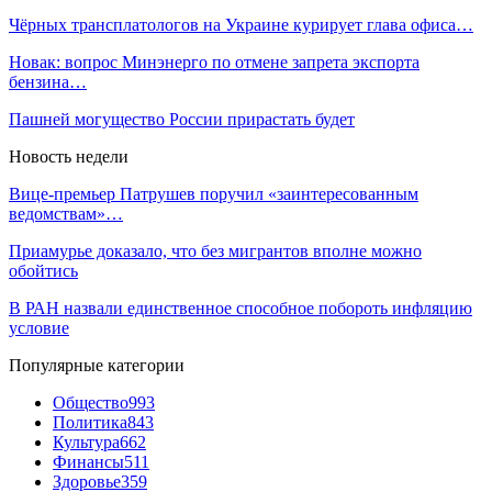
Чёрных трансплатологов на Украине курирует глава офиса…
Новак: вопрос Минэнерго по отмене запрета экспорта
бензина…
Пашней могущество России прирастать будет
Новость недели
Вице-премьер Патрушев поручил «заинтересованным
ведомствам»…
Приамурье доказало, что без мигрантов вполне можно
обойтись
В РАН назвали единственное способное побороть инфляцию
условие
Популярные категории
Общество
993
Политика
843
Культура
662
Финансы
511
Здоровье
359