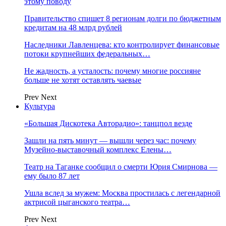
этому поводу
Правительство спишет 8 регионам долги по бюджетным
кредитам на 48 млрд рублей
Наследники Лавленцева: кто контролирует финансовые
потоки крупнейших федеральных…
Не жадность, а усталость: почему многие россияне
больше не хотят оставлять чаевые
Prev
Next
Культура
«Большая Дискотека Авторадио»: танцпол везде
Зашли на пять минут — вышли через час: почему
Музейно-выставочный комплекс Елены…
Театр на Таганке сообщил о смерти Юрия Смирнова —
ему было 87 лет
Ушла вслед за мужем: Москва простилась с легендарной
актрисой цыганского театра…
Prev
Next