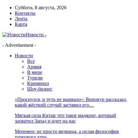
Суббота, 8 августа, 2026
Контакты
Лента
Карта
Новости -
- Advertisement -
Новости
Все
Армия
В мире
Туризм
Криминал
Шоу-бизнес
«Проснулся, и чуть не вырвало»: Винокур рассказал,
какой жёсткий случай заставил его…
Мягкая сила Китая: что такое маджонг, который
захватил Запад и идет на нас
Менемен: не просто яичница, а целая философия
турецкого утра