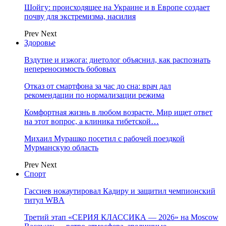
Шойгу: происходящее на Украине и в Европе создает
почву для экстремизма, насилия
Prev
Next
Здоровье
Вздутие и изжога: диетолог объяснил, как распознать
непереносимость бобовых
Отказ от смартфона за час до сна: врач дал
рекомендации по нормализации режима
Комфортная жизнь в любом возрасте. Мир ищет ответ
на этот вопрос, а клиника тибетской…
Михаил Мурашко посетил с рабочей поездкой
Мурманскую область
Prev
Next
Спорт
Гассиев нокаутировал Кадиру и защитил чемпионский
титул WBA
Третий этап «СЕРИЯ КЛАССИКА — 2026» на Moscow