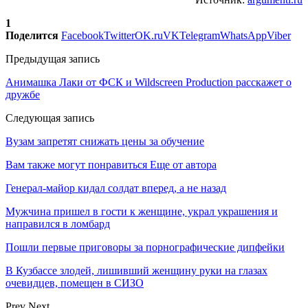
1
Поделится
Facebook
Twitter
OK.ru
VK
Telegram
WhatsApp
Viber
Предыдущая запись
Анимашка Лаки от ФСК и Wildscreen Production расскажет о
дружбе
Следующая запись
Вузам запретят снижать цены за обучение
Вам также могут понравиться
Еще от автора
Генерал-майор кидал солдат вперед, а не назад
Мужчина пришел в гости к женщине, украл украшения и
направился в ломбард
Пошли первые приговоры за порнографические дипфейки
В Кузбассе злодей, лишивший женщину руки на глазах
очевидцев, помещен в СИЗО
Prev
Next