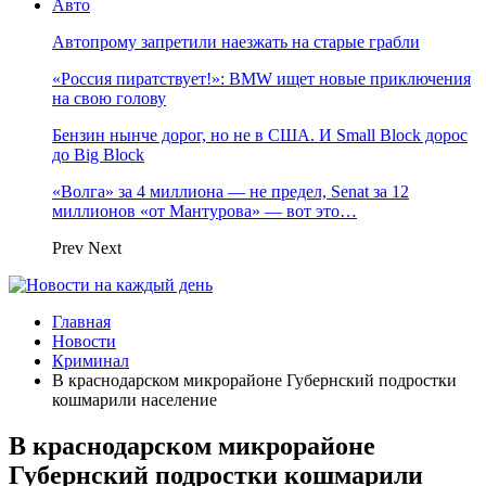
Авто
Автопрому запретили наезжать на старые грабли
«Россия пиратствует!»: BMW ищет новые приключения
на свою голову
Бензин нынче дорог, но не в США. И Small Block дорос
до Big Block
«Волга» за 4 миллиона — не предел, Senat за 12
миллионов «от Мантурова» — вот это…
Prev
Next
Главная
Новости
Криминал
В краснодарском микрорайоне Губернский подростки
кошмарили население
В краснодарском микрорайоне
Губернский подростки кошмарили