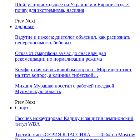
Шойгу: происходящее на Украине и в Европе создает
почву для экстремизма, насилия
Prev
Next
Здоровье
Вздутие и изжога: диетолог объяснил, как распознать
непереносимость бобовых
Отказ от смартфона за час до сна: врач дал
рекомендации по нормализации режима
Комфортная жизнь в любом возрасте. Мир ищет ответ
на этот вопрос, а клиника тибетской…
Михаил Мурашко посетил с рабочей поездкой
Мурманскую область
Prev
Next
Спорт
Гассиев нокаутировал Кадиру и защитил чемпионский
титул WBA
Третий этап «СЕРИЯ КЛАССИКА — 2026» на Moscow