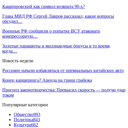
Кашпировский как символ возврата 90-х?
Глава МИД РФ Сергей Лавров рассказал, какие вопросы
обсудил…
Военные РФ сообщили о попытке ВСУ атаковать
компрессорную…
Золотые парашюты и миллиардные бонусы в то время,
когда…
Новость недели
Россияне начали избавляться от премиальных китайских авто
Конец каршеринга? Аренда на грани грабежа
Прогноз законотворчества: Превысил скорость — получи удар
током
Популярные категории
Общество
993
Политика
843
Культура
662