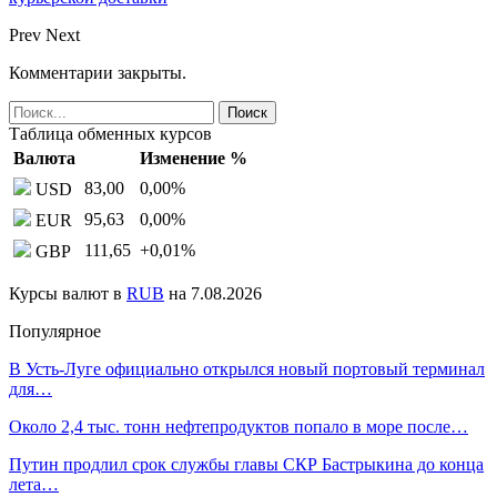
Prev
Next
Комментарии закрыты.
Таблица обменных курсов
Валюта
Изменение %
83,00
0,00
%
USD
95,63
0,00
%
EUR
111,65
+0,01
%
GBP
Курсы валют в
RUB
на 7.08.2026
Популярное
В Усть-Луге официально открылся новый портовый терминал
для…
Около 2,4 тыс. тонн нефтепродуктов попало в море после…
Путин продлил срок службы главы СКР Бастрыкина до конца
лета…