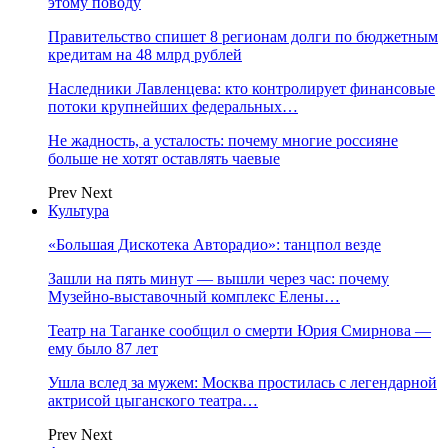
этому поводу
Правительство спишет 8 регионам долги по бюджетным
кредитам на 48 млрд рублей
Наследники Лавленцева: кто контролирует финансовые
потоки крупнейших федеральных…
Не жадность, а усталость: почему многие россияне
больше не хотят оставлять чаевые
Prev
Next
Культура
«Большая Дискотека Авторадио»: танцпол везде
Зашли на пять минут — вышли через час: почему
Музейно-выставочный комплекс Елены…
Театр на Таганке сообщил о смерти Юрия Смирнова —
ему было 87 лет
Ушла вслед за мужем: Москва простилась с легендарной
актрисой цыганского театра…
Prev
Next