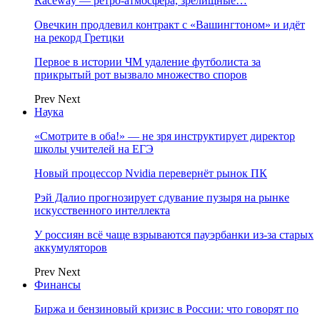
Raceway — ретро‑атмосфера, зрелищные…
Овечкин продлевил контракт с «Вашингтоном» и идёт
на рекорд Гретцки
Первое в истории ЧМ удаление футболиста за
прикрытый рот вызвало множество споров
Prev
Next
Наука
«Смотрите в оба!» — не зря инструктирует директор
школы учителей на ЕГЭ
Новый процессор Nvidia перевернёт рынок ПК
Рэй Далио прогнозирует сдувание пузыря на рынке
искусственного интеллекта
У россиян всё чаще взрываются пауэрбанки из-за старых
аккумуляторов
Prev
Next
Финансы
Биржа и бензиновый кризис в России: что говорят по