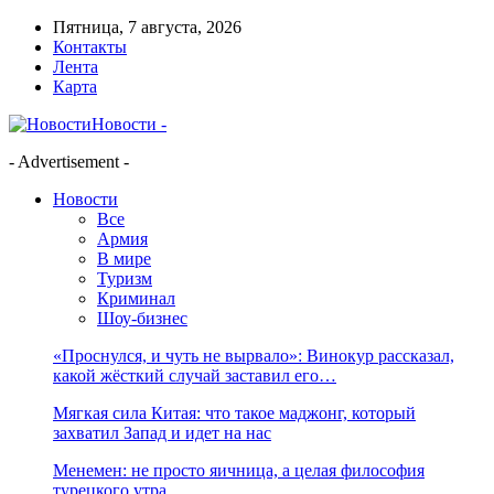
Пятница, 7 августа, 2026
Контакты
Лента
Карта
Новости -
- Advertisement -
Новости
Все
Армия
В мире
Туризм
Криминал
Шоу-бизнес
«Проснулся, и чуть не вырвало»: Винокур рассказал,
какой жёсткий случай заставил его…
Мягкая сила Китая: что такое маджонг, который
захватил Запад и идет на нас
Менемен: не просто яичница, а целая философия
турецкого утра