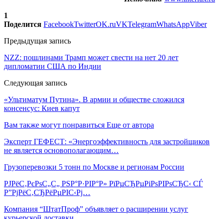
1
Поделится
Facebook
Twitter
OK.ru
VK
Telegram
WhatsApp
Viber
Предыдущая запись
NZZ: пошлинами Трамп может свести на нет 20 лет
дипломатии США по Индии
Следующая запись
«Ультиматум Путина». В армии и обществе сложился
консенсус: Киев капут
Вам также могут понравиться
Еще от автора
Эксперт ГЕФЕСТ: «Энергоэффективность для застройщиков
не является основополагающим…
Грузоперевозки 5 тонн по Москве и регионам России
РЈРёС‚РєРѕС„С„ РЅР°Р·РІР°Р» РїРµСЂРµРіРѕРІРѕСЂС‹ СЃ
Р”РјРёС‚СЂРёРµРІС‹Рј…
Компания “ШтатПроф” объявляет о расширении услуг
курьерской доставки