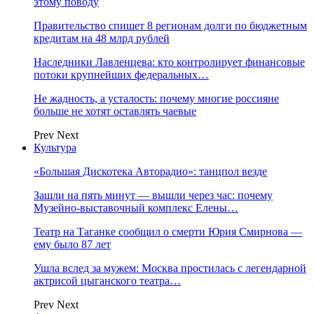
этому поводу
Правительство спишет 8 регионам долги по бюджетным
кредитам на 48 млрд рублей
Наследники Лавленцева: кто контролирует финансовые
потоки крупнейших федеральных…
Не жадность, а усталость: почему многие россияне
больше не хотят оставлять чаевые
Prev
Next
Культура
«Большая Дискотека Авторадио»: танцпол везде
Зашли на пять минут — вышли через час: почему
Музейно-выставочный комплекс Елены…
Театр на Таганке сообщил о смерти Юрия Смирнова —
ему было 87 лет
Ушла вслед за мужем: Москва простилась с легендарной
актрисой цыганского театра…
Prev
Next