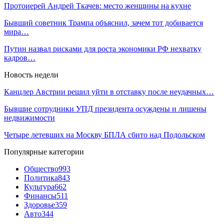
Протоиерей Андрей Ткачев: место женщины на кухне
Бывший советник Трампа объяснил, зачем тот добивается
мира…
Путин назвал рисками для роста экономики РФ нехватку
кадров…
Новость недели
Канцлер Австрии решил уйти в отставку после неудачных…
Бывшие сотрудники УПД президента осуждены и лишены
недвижимости
Четыре летевших на Москву БПЛА сбито над Подольском
Популярные категории
Общество
993
Политика
843
Культура
662
Финансы
511
Здоровье
359
Авто
344