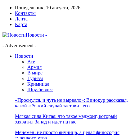
Понедельник, 10 августа, 2026
Контакты
Лента
Карта
Новости -
- Advertisement -
Новости
Все
Армия
В мире
Туризм
Криминал
Шоу-бизнес
«Проснулся, и чуть не вырвало»: Винокур рассказал,
какой жёсткий случай заставил его…
Мягкая сила Китая: что такое маджонг, который
захватил Запад и идет на нас
Менемен: не просто яичница, а целая философия
турецкого утра