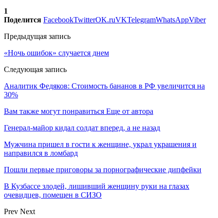
1
Поделится
Facebook
Twitter
OK.ru
VK
Telegram
WhatsApp
Viber
Предыдущая запись
«Ночь ошибок» случается днем
Следующая запись
Аналитик Федяков: Стоимость бананов в РФ увеличится на
30%
Вам также могут понравиться
Еще от автора
Генерал-майор кидал солдат вперед, а не назад
Мужчина пришел в гости к женщине, украл украшения и
направился в ломбард
Пошли первые приговоры за порнографические дипфейки
В Кузбассе злодей, лишивший женщину руки на глазах
очевидцев, помещен в СИЗО
Prev
Next