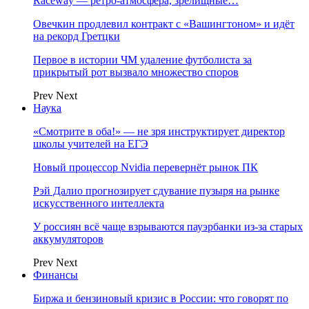
Raceway — ретро‑атмосфера, зрелищные…
Овечкин продлевил контракт с «Вашингтоном» и идёт
на рекорд Гретцки
Первое в истории ЧМ удаление футболиста за
прикрытый рот вызвало множество споров
Prev
Next
Наука
«Смотрите в оба!» — не зря инструктирует директор
школы учителей на ЕГЭ
Новый процессор Nvidia перевернёт рынок ПК
Рэй Далио прогнозирует сдувание пузыря на рынке
искусственного интеллекта
У россиян всё чаще взрываются пауэрбанки из-за старых
аккумуляторов
Prev
Next
Финансы
Биржа и бензиновый кризис в России: что говорят по