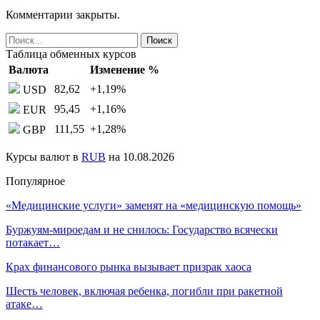
Комментарии закрыты.
Таблица обменных курсов
Валюта
Изменение %
82,62
+1,19
%
USD
95,45
+1,16
%
EUR
111,55
+1,28
%
GBP
Курсы валют в
RUB
на 10.08.2026
Популярное
«Медицинские услуги» заменят на «медицинскую помощь»
Буржуям-мироедам и не снилось: Государство всячески
потакает…
Крах финансового рынка вызывает призрак хаоса
Шесть человек, включая ребенка, погибли при ракетной
атаке…