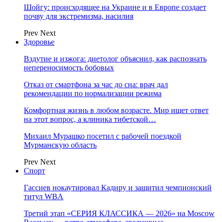
Шойгу: происходящее на Украине и в Европе создает
почву для экстремизма, насилия
Prev
Next
Здоровье
Вздутие и изжога: диетолог объяснил, как распознать
непереносимость бобовых
Отказ от смартфона за час до сна: врач дал
рекомендации по нормализации режима
Комфортная жизнь в любом возрасте. Мир ищет ответ
на этот вопрос, а клиника тибетской…
Михаил Мурашко посетил с рабочей поездкой
Мурманскую область
Prev
Next
Спорт
Гассиев нокаутировал Кадиру и защитил чемпионский
титул WBA
Третий этап «СЕРИЯ КЛАССИКА — 2026» на Moscow