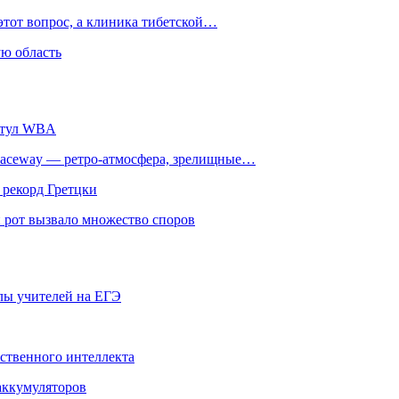
этот вопрос, а клиника тибетской…
ю область
титул WBA
ceway — ретро‑атмосфера, зрелищные…
 рекорд Гретцки
 рот вызвало множество споров
олы учителей на ЕГЭ
сственного интеллекта
 аккумуляторов