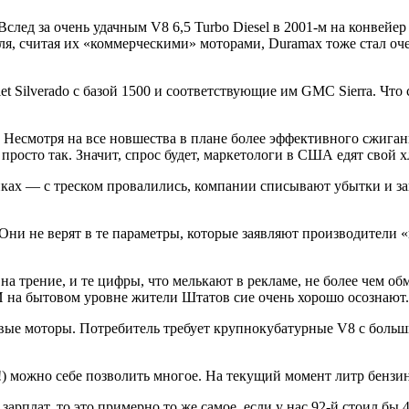
след за очень удачным V8 6,5 Turbo Diesel в 2001-м на конвейер
 считая их «коммерческими» моторами, Duramax тоже стал очень
 Silverado с базой 1500 и соответствующие им GMC Sierra. Что с
ь. Несмотря на все новшества в плане более эффективного сжиг
просто так. Значит, спрос будет, маркетологи в США едят свой хл
йках — с треском провалились, компании списывают убытки и 
ни не верят в те параметры, которые заявляют производители 
 трение, и те цифры, что мелькают в рекламе, не более чем обм
. И на бытовом уровне жители Штатов сие очень хорошо осознают.
вые моторы. Потребитель требует крупнокубатурные V8 с большим
!) можно себе позволить многое. На текущий момент литр бензи
арплат, то это примерно то же самое, если у нас 92-й стоил бы 