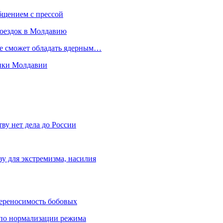
бщением с прессой
поездок в Молдавию
не сможет обладать ядерным…
мики Молдавии
ву нет дела до России
ву для экстремизма, насилия
переносимость бобовых
и по нормализации режима