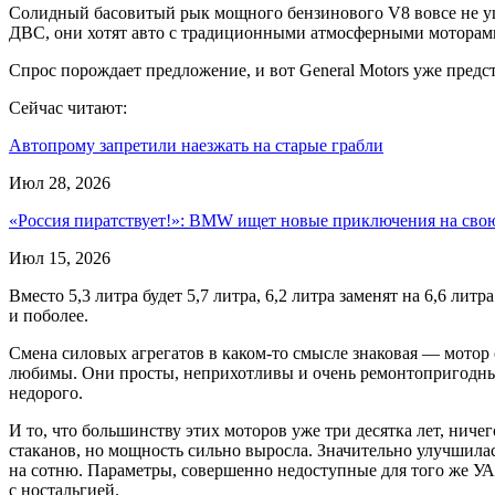
Солидный басовитый рык мощного бензинового V8 вовсе не 
ДВС, они хотят авто с традиционными атмосферными моторам
Спрос порождает предложение, и вот General Motors уже предст
Сейчас читают:
Автопрому запретили наезжать на старые грабли
Июл 28, 2026
«Россия пиратствует!»: BMW ищет новые приключения на св
Июл 15, 2026
Вместо 5,3 литра будет 5,7 литра, 6,2 литра заменят на 6,6 лит
и поболее.
Смена силовых агрегатов в каком-то смысле знаковая — мотор 
любимы. Они просты, неприхотливы и очень ремонтопригодны, 
недорого.
И то, что большинству этих моторов уже три десятка лет, ниче
стаканов, но мощность сильно выросла. Значительно улучшилас
на сотню. Параметры, совершенно недоступные для того же УА
с ностальгией.