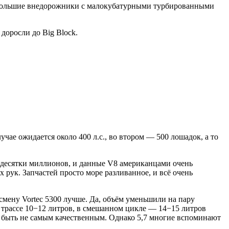
 большие внедорожники с малокубатурными турбированными
доросли до Big Block.
лучае ожидается около 400 л.с., во втором — 500 лошадок, а то
х десятки миллионов, и данные V8 американцами очень
ук. Запчастей просто море разливанное, и всё очень
 смену Vortec 5300 лучше. Да, объём уменьшили на пару
о трассе 10−12 литров, в смешанном цикле — 14−15 литров
т быть не самым качественным. Однако 5,7 многие вспоминают