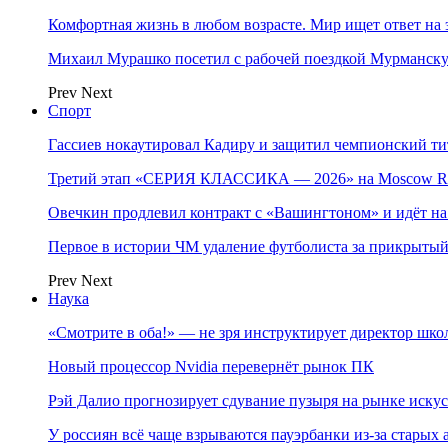
Комфортная жизнь в любом возрасте. Мир ищет ответ на 
Михаил Мурашко посетил с рабочей поездкой Мурманску
Prev
Next
Спорт
Гассиев нокаутировал Кадиру и защитил чемпионский 
Третий этап «СЕРИЯ КЛАССИКА — 2026» на Moscow Ra
Овечкин продлевил контракт с «Вашингтоном» и идёт на
Первое в истории ЧМ удаление футболиста за прикрытый
Prev
Next
Наука
«Смотрите в оба!» — не зря инструктирует директор шк
Новый процессор Nvidia перевернёт рынок ПК
Рэй Далио прогнозирует сдувание пузыря на рынке иску
У россиян всё чаще взрываются пауэрбанки из-за старых