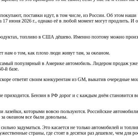
покупают, поставки идут, в том числе, из России. Об этом наши
а 17 июня 2026 г., однако её в любой момент могут продлить. И
родуктах, топливо в США дёшево. Именно поэтому можно произв
 нам о том, как плохо люди живут там, за океаном.
 не самый популярный в Америке автомобиль. Лидером продаж уже
0-й базе.
скоре ответят своим конкурентам из GM, выкатив очередные мощн
 приходится. Бензин в РФ дорог и с каждым днём становится вс
ли лазейки, которыми вовсю пользуются. Российские автомобили
за океаном все были довольны.
т сильно задуматься. Это касается не только автомобилей и топл
жественные страны, где стоят в десятки раз дешевле, чем для ро