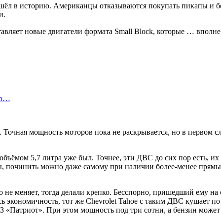
ушёл в историю. Американцы отказываются покупать пикапы и
и.
авляет новые двигатели формата Small Block, которые … вполне 
ою…
ра. Точная мощность моторов пока не раскрывается, но в первом с
объёмом 5,7 литра уже был. Точнее, эти ДВС до сих пор есть, и
починить можно даже самому при наличии более-менее прямых р
го не меняет, тогда делали крепко. Бесспорно, пришедший ему на
ь экономичность, тот же Chevrolet Tahoe с таким ДВС кушает п
З «Патриот». При этом мощность под три сотни, а бензин може