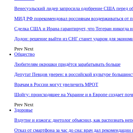
Венесуэльский лидер запросила одобрение США перед о
МИД РФ порекомендовал россиянам воздерживаться от 
Сделка США и Ирана гарантирует, что Тегеран никогда 
Додон: решение выйти из СНГ станет ударом для эконо
Prev
Next
Общество
Любителям окрошки придётся зарабатывать больше
Депутат Певцов уверен: в российской культуре большинст
Врачам в России могут увеличить МРОТ
Шойгу: происходящее на Украине и в Европе создает поч
Prev
Next
Здоровье
Вздутие и изжога: диетолог объяснил, как распознать не
Отказ от смартфона за час до сна: врач дал рекомендаци