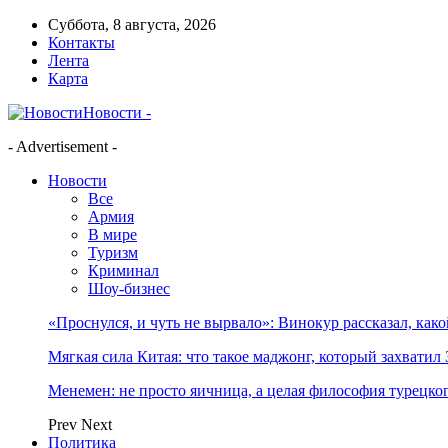
Суббота, 8 августа, 2026
Контакты
Лента
Карта
Новости -
- Advertisement -
Новости
Все
Армия
В мире
Туризм
Криминал
Шоу-бизнес
«Проснулся, и чуть не вырвало»: Винокур рассказал, как
Мягкая сила Китая: что такое маджонг, который захватил 
Менемен: не просто яичница, а целая философия турецког
Prev
Next
Политика