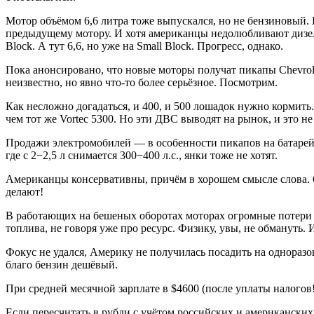
Мотор объёмом 6,6 литра тоже выпускался, но не бензиновый. В
предыдущему мотору. И хотя американцы недолюбливают дизеля,
Block. А тут 6,6, но уже на Small Block. Прогресс, однако.
Пока анонсировано, что новые моторы получат пикапы Chevrolet
неизвестно, но явно что-то более серьёзное. Посмотрим.
Как несложно догадаться, и 400, и 500 лошадок нужно кормит
чем тот же Vortec 5300. Но эти ДВС выводят на рынок, и это не 
Продажи электромобилей — в особенности пикапов на батаре
где с 2−2,5 л снимается 300−400 л.с., янки тоже не хотят.
Американцы консервативны, причём в хорошем смысле слова. О
делают!
В работающих на бешеных оборотах моторах огромные потери на
топлива, не говоря уже про ресурс. Физику, увы, не обмануть
Фокус не удался, Америку не получилась посадить на одноразо
благо бензин дешёвый.
При средней месячной зарплате в $4600 (после уплаты налогов
Если пересчитать в рубли с учётом российских и американских з