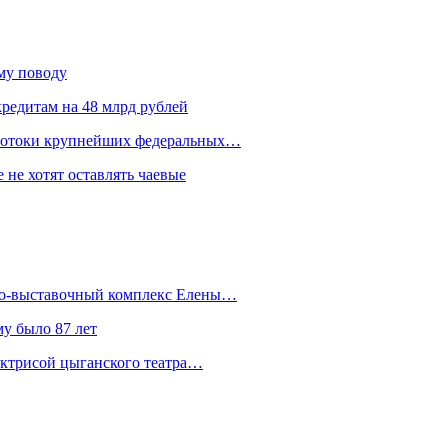
ому поводу
редитам на 48 млрд рублей
 потоки крупнейших федеральных…
 не хотят оставлять чаевые
йно-выставочный комплекс Елены…
у было 87 лет
актрисой цыганского театра…