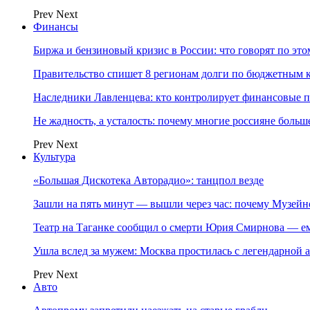
Prev
Next
Финансы
Биржа и бензиновый кризис в России: что говорят по эт
Правительство спишет 8 регионам долги по бюджетным к
Наследники Лавленцева: кто контролирует финансовые
Не жадность, а усталость: почему многие россияне больше
Prev
Next
Культура
«Большая Дискотека Авторадио»: танцпол везде
Зашли на пять минут — вышли через час: почему Музе
Театр на Таганке сообщил о смерти Юрия Смирнова — ем
Ушла вслед за мужем: Москва простилась с легендарной 
Prev
Next
Авто