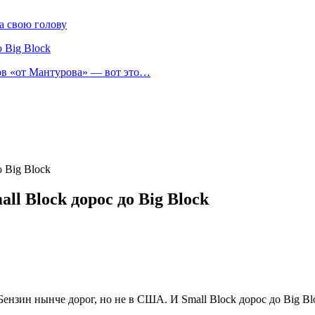
а свою голову
 Big Block
нов «от Мантурова» — вот это…
 Big Block
ll Block дорос до Big Block