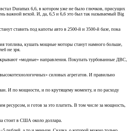
 встал Duramax 6,6, в котором уже не было глючков, присущих
 важной вехой. И, да, 6,5 и 6,6 это был так называемый Big
танут ставить под капоты авто в 2500-й и 3500-й базе, пока
ания топлива, кушать мощные моторы станут намного больше,
еб не зря.
закрывают «модные» направления. Покупать турбованные ДВС,
«высокотехнологичных» силовых агрегатов. И правильно
ан. И по мощности, и по крутящему моменту, и по расходу
 ресурсом, и готов за это платить. В том числе за мощность,
на стоит в США около доллара.
4−5 рублей, а то и меньше. Сказка, о которой можно только