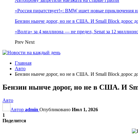
Автопрому запретили наезжать на старые грабли
«Россия пиратствует!»: BMW ищет новые приключения н
Бензин нынче дорог, но не в США. И Small Block дорос до
«Волга» за 4 миллиона — не предел, Senat за 12 миллио
Prev
Next
Главная
Авто
Бензин нынче дорог, но не в США. И Small Block дорос до
Бензин нынче дорог, но не в США. И Sma
Авто
Автор
admin
Опубликовано
Июл 1, 2026
1
Поделится