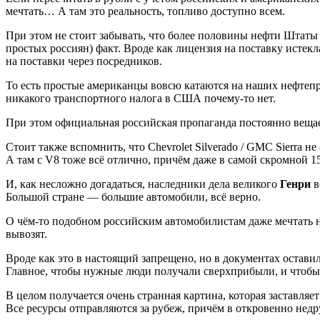
мечтать… А там это реальность, топливо доступно всем.
При этом не стоит забывать, что более половины нефти Штаты 
простых россиян) факт. Вроде как лицензия на поставку истекл
на поставки через посредников.
То есть простые американцы вовсю катаются на наших нефтеп
никакого транспортного налога в США почему-то нет.
При этом официальная российская пропаганда постоянно вещает
Стоит также вспомнить, что Chevrolet Silverado / GMC Sierra
А там с V8 тоже всё отлично, причём даже в самой скромной 15
И, как несложно догадаться, наследники дела великого
Генри
в
Большой стране — большие автомобили, всё верно.
О чём-то подобном российским автомобилистам даже мечтать не
вывозят.
Вроде как это в настоящий запрещено, но в документах остави
Главное, чтобы нужные люди получали сверхприбыли, и чтобы 
В целом получается очень странная картина, которая заставляе
Все ресурсы отправляются за рубеж, причём в откровенно недру