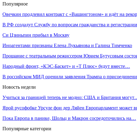
Популярное
Овечкин продлевил контракт с «Вашингтоном» и идёт на рек
В РФ создадут Службу по вопросам гражданства и регистрац
Си Цзиньпин прибыл в Москву
Иноагентами признаны Елена Лукьянова и Галина Тимченко
Прощание с театральным режиссером Юрием Бутусовым сост
Народный фронт, «КЭС-Баскет» и «Т Плюс» будут вместе…
В российском МИД оценили заявления Трампа о присоединен
Новость недели
Учиться за границей теперь не модно: США и Британия могут
Ярой русофобке Урсуле фон дер Ляйен Европарламент может
Пока Европа в панике, Шольц и Макрон сосредоточились на…
Популярные категории