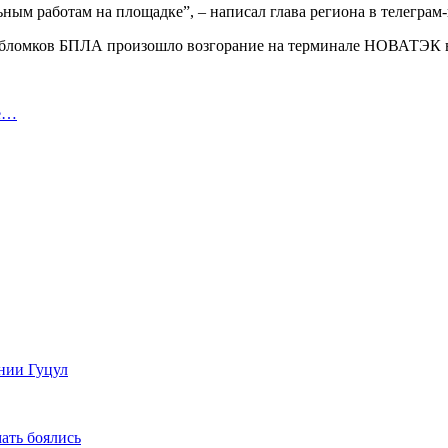
ым работам на площадке”, – написал глава региона в телеграм-
ия обломков БПЛА произошло возгорание на терминале НОВАТЭК в
не…
нии Гуцул
ать боялись