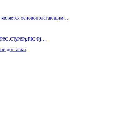
е является основополагающим…
РјРёС‚СЂРёРµРІС‹Рј…
ой доставки