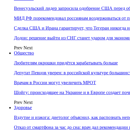
Венесуэльский лидер запросила одобрение США перед о
МИД РФ порекомендовал россиянам воздерживаться от 
Сделка США и Ирана гарантирует, что Тегеран никогда 
Додон: решение выйти из СНГ станет ударом для эконо
Prev
Next
Общество
Любителям окрошки придётся зарабатывать больше
Депутат Певцов уверен: в российской культуре большинст
Врачам в России могут увеличить МРОТ
Шойгу: происходящее на Украине и в Европе создает поч
Prev
Next
Здоровье
Вздутие и изжога: диетолог объяснил, как распознать не
Отказ от смартфона за час до сна: врач дал рекомендаци