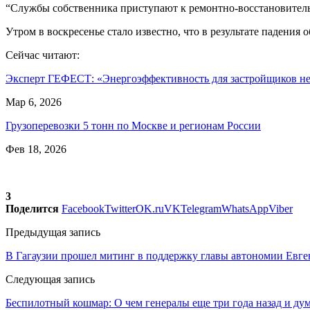
“Службы собственника приступают к ремонтно-восстановительн
Утром в воскресенье стало известно, что в результате паден
Сейчас читают:
Эксперт ГЕФЕСТ: «Энергоэффективность для застройщиков 
Мар 6, 2026
Грузоперевозки 5 тонн по Москве и регионам России
Фев 18, 2026
3
Поделится
Facebook
Twitter
OK.ru
VK
Telegram
WhatsApp
Viber
Предыдущая запись
В Гагаузии прошел митинг в поддержку главы автономии Евге
Следующая запись
Беспилотный кошмар: О чем генералы еще три года назад и дум