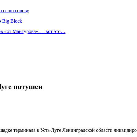
а свою голову
 Big Block
нов «от Мантурова» — вот это…
Луге потушен
адке терминала в Усть-Луге Ленинградской области ликвидиров