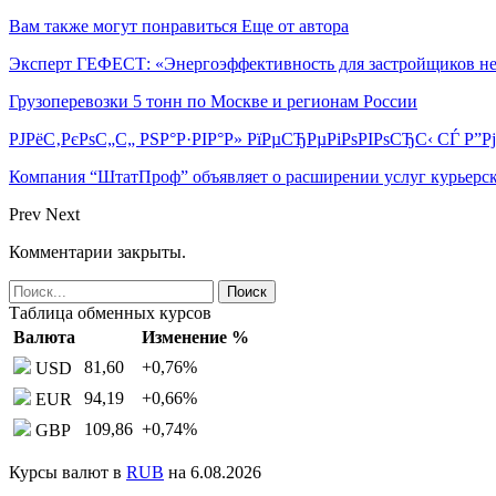
Вам также могут понравиться
Еще от автора
Эксперт ГЕФЕСТ: «Энергоэффективность для застройщиков н
Грузоперевозки 5 тонн по Москве и регионам России
РЈРёС‚РєРѕС„С„ РЅР°Р·РІР°Р» РїРµСЂРµРіРѕРІРѕСЂС‹ СЃ Р”
Компания “ШтатПроф” объявляет о расширении услуг курьерск
Prev
Next
Комментарии закрыты.
Таблица обменных курсов
Валюта
Изменение %
81,60
+0,76
%
USD
94,19
+0,66
%
EUR
109,86
+0,74
%
GBP
Курсы валют в
RUB
на 6.08.2026