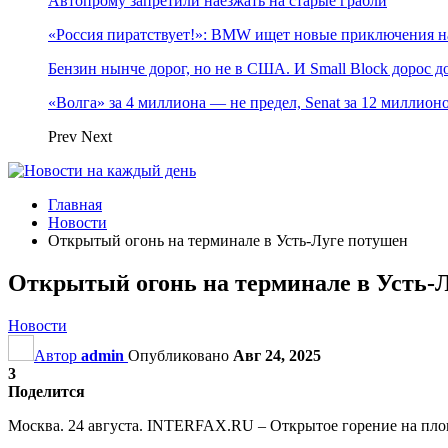
Автопрому запретили наезжать на старые грабли
«Россия пиратствует!»: BMW ищет новые приключения н
Бензин нынче дорог, но не в США. И Small Block дорос до
«Волга» за 4 миллиона — не предел, Senat за 12 миллио
Prev
Next
Главная
Новости
Открытый огонь на терминале в Усть-Луге потушен
Открытый огонь на терминале в Усть-
Новости
Автор
admin
Опубликовано
Авг 24, 2025
3
Поделится
Москва. 24 августа. INTERFAX.RU – Открытое горение на площ