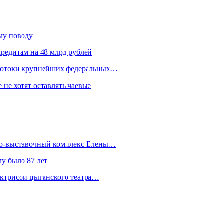
ому поводу
редитам на 48 млрд рублей
 потоки крупнейших федеральных…
 не хотят оставлять чаевые
йно-выставочный комплекс Елены…
у было 87 лет
актрисой цыганского театра…