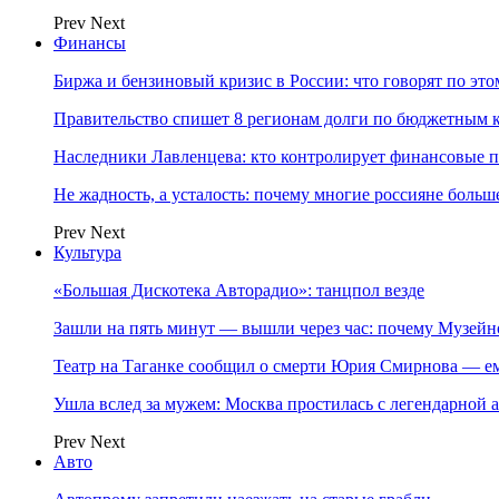
Prev
Next
Финансы
Биржа и бензиновый кризис в России: что говорят по эт
Правительство спишет 8 регионам долги по бюджетным к
Наследники Лавленцева: кто контролирует финансовые
Не жадность, а усталость: почему многие россияне больше
Prev
Next
Культура
«Большая Дискотека Авторадио»: танцпол везде
Зашли на пять минут — вышли через час: почему Музе
Театр на Таганке сообщил о смерти Юрия Смирнова — ем
Ушла вслед за мужем: Москва простилась с легендарной 
Prev
Next
Авто