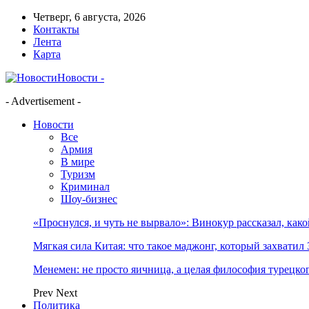
Четверг, 6 августа, 2026
Контакты
Лента
Карта
Новости -
- Advertisement -
Новости
Все
Армия
В мире
Туризм
Криминал
Шоу-бизнес
«Проснулся, и чуть не вырвало»: Винокур рассказал, как
Мягкая сила Китая: что такое маджонг, который захватил 
Менемен: не просто яичница, а целая философия турецког
Prev
Next
Политика