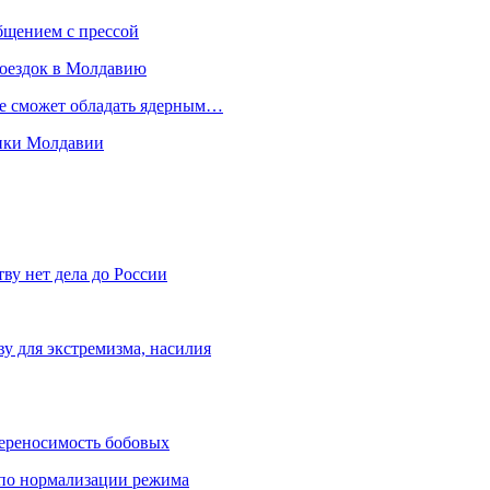
бщением с прессой
поездок в Молдавию
не сможет обладать ядерным…
мики Молдавии
ву нет дела до России
ву для экстремизма, насилия
переносимость бобовых
и по нормализации режима