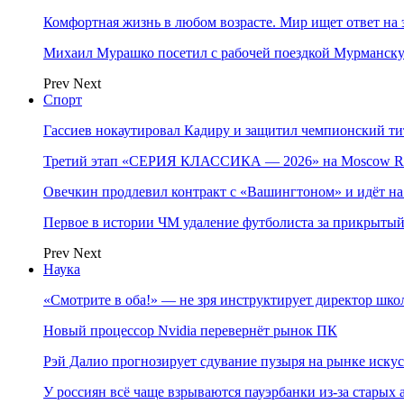
Комфортная жизнь в любом возрасте. Мир ищет ответ на 
Михаил Мурашко посетил с рабочей поездкой Мурманску
Prev
Next
Спорт
Гассиев нокаутировал Кадиру и защитил чемпионский 
Третий этап «СЕРИЯ КЛАССИКА — 2026» на Moscow Ra
Овечкин продлевил контракт с «Вашингтоном» и идёт на
Первое в истории ЧМ удаление футболиста за прикрытый
Prev
Next
Наука
«Смотрите в оба!» — не зря инструктирует директор шк
Новый процессор Nvidia перевернёт рынок ПК
Рэй Далио прогнозирует сдувание пузыря на рынке иску
У россиян всё чаще взрываются пауэрбанки из-за старых