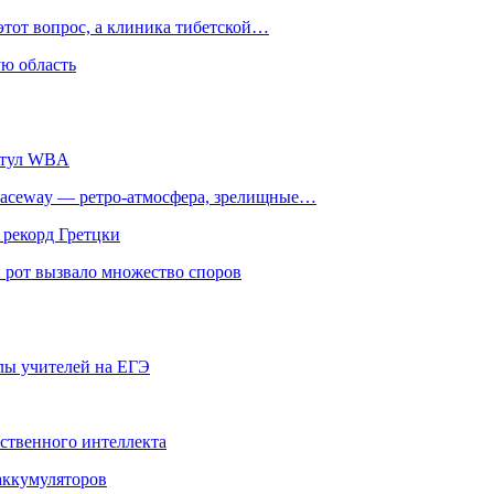
этот вопрос, а клиника тибетской…
ю область
титул WBA
ceway — ретро‑атмосфера, зрелищные…
 рекорд Гретцки
 рот вызвало множество споров
олы учителей на ЕГЭ
сственного интеллекта
 аккумуляторов