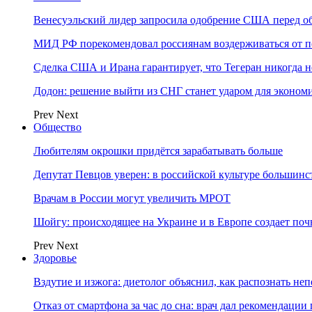
Венесуэльский лидер запросила одобрение США перед о
МИД РФ порекомендовал россиянам воздерживаться от 
Сделка США и Ирана гарантирует, что Тегеран никогда 
Додон: решение выйти из СНГ станет ударом для эконо
Prev
Next
Общество
Любителям окрошки придётся зарабатывать больше
Депутат Певцов уверен: в российской культуре большинст
Врачам в России могут увеличить МРОТ
Шойгу: происходящее на Украине и в Европе создает поч
Prev
Next
Здоровье
Вздутие и изжога: диетолог объяснил, как распознать не
Отказ от смартфона за час до сна: врач дал рекомендаци