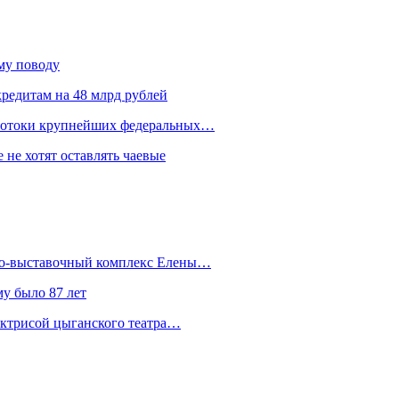
ому поводу
редитам на 48 млрд рублей
 потоки крупнейших федеральных…
 не хотят оставлять чаевые
йно-выставочный комплекс Елены…
у было 87 лет
актрисой цыганского театра…