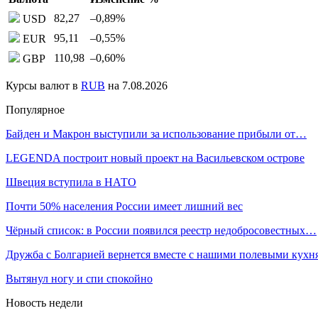
82,27
–0,89
%
USD
95,11
–0,55
%
EUR
110,98
–0,60
%
GBP
Курсы валют в
RUB
на 7.08.2026
Популярное
Байден и Макрон выступили за использование прибыли от…
LEGENDA построит новый проект на Васильевском острове
Швеция вступила в НАТО
Почти 50% населения России имеет лишний вес
Чёрный список: в России появился реестр недобросовестных…
Дружба с Болгарией вернется вместе с нашими полевыми кух
Вытянул ногу и спи спокойно
Новость недели