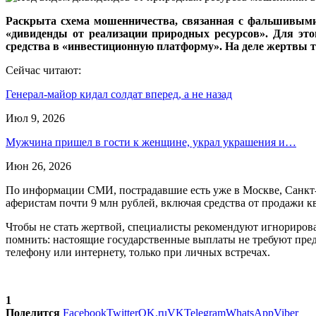
Раскрыта схема мошенничества, связанная с фальшивыми
«дивиденды от реализации природных ресурсов». Для этог
средства в «инвестиционную платформу». На деле жертвы те
Сейчас читают:
Генерал-майор кидал солдат вперед, а не назад
Июл 9, 2026
Мужчина пришел в гости к женщине, украл украшения и…
Июн 26, 2026
По информации СМИ, пострадавшие есть уже в Москве, Санкт-
аферистам почти 9 млн рублей, включая средства от продажи 
Чтобы не стать жертвой, специалисты рекомендуют игнориров
помнить: настоящие государственные выплаты не требуют пре
телефону или интернету, только при личных встречах.
1
Поделится
Facebook
Twitter
OK.ru
VK
Telegram
WhatsApp
Viber