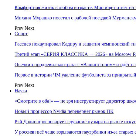
Комфортная жизнь в любом возрасте. Мир ищет ответ на 
Михаил Мурашко посетил с рабочей поездкой Мурманску
Prev
Next
Спорт
Гассиев нокаутировал Кадиру и защитил чемпионский 
Третий этап «СЕРИЯ КЛАССИКА — 2026» на Moscow Ra
Овечкин продлевил контракт с «Вашингтоном» и идёт на
Первое в истории ЧМ удаление футболиста за прикрытый
Prev
Next
Наука
«Смотрите в оба!» — не зря инструктирует директор шк
Новый процессор Nvidia перевернёт рынок ПК
Рэй Далио прогнозирует сдувание пузыря на рынке иску
У россиян всё чаще взрываются пауэрбанки из-за старых