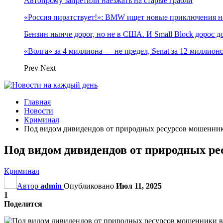
Автопрому запретили наезжать на старые грабли
«Россия пиратствует!»: BMW ищет новые приключения н
Бензин нынче дорог, но не в США. И Small Block дорос до
«Волга» за 4 миллиона — не предел, Senat за 12 миллио
Prev
Next
Главная
Новости
Криминал
Под видом дивидендов от природных ресурсов мошенни
Под видом дивидендов от природных р
Криминал
Автор
admin
Опубликовано
Июл 11, 2025
1
Поделится