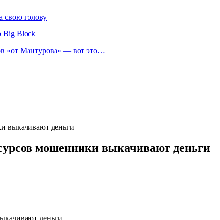
а свою голову
 Big Block
нов «от Мантурова» — вот это…
ки выкачивают деньги
есурсов мошенники выкачивают деньги