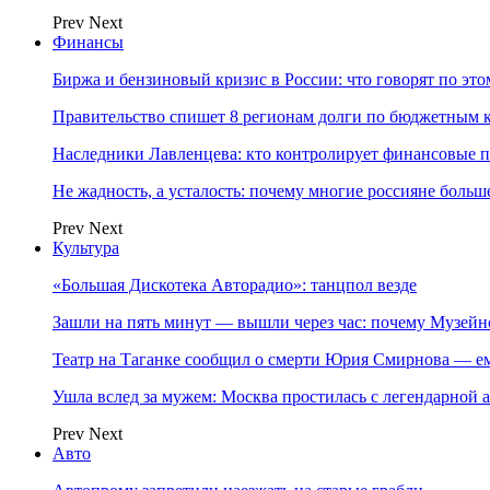
Prev
Next
Финансы
Биржа и бензиновый кризис в России: что говорят по эт
Правительство спишет 8 регионам долги по бюджетным к
Наследники Лавленцева: кто контролирует финансовые
Не жадность, а усталость: почему многие россияне больше
Prev
Next
Культура
«Большая Дискотека Авторадио»: танцпол везде
Зашли на пять минут — вышли через час: почему Музе
Театр на Таганке сообщил о смерти Юрия Смирнова — ем
Ушла вслед за мужем: Москва простилась с легендарной 
Prev
Next
Авто