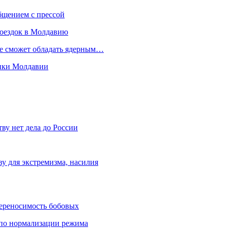
бщением с прессой
поездок в Молдавию
не сможет обладать ядерным…
мики Молдавии
ву нет дела до России
ву для экстремизма, насилия
переносимость бобовых
и по нормализации режима