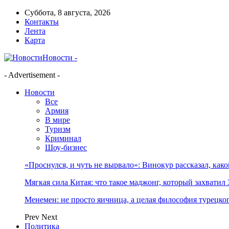
Суббота, 8 августа, 2026
Контакты
Лента
Карта
Новости -
- Advertisement -
Новости
Все
Армия
В мире
Туризм
Криминал
Шоу-бизнес
«Проснулся, и чуть не вырвало»: Винокур рассказал, как
Мягкая сила Китая: что такое маджонг, который захватил 
Менемен: не просто яичница, а целая философия турецког
Prev
Next
Политика