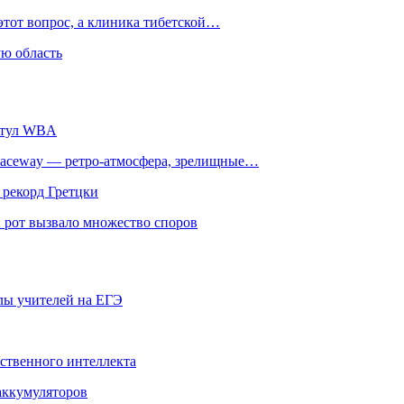
этот вопрос, а клиника тибетской…
ю область
титул WBA
ceway — ретро‑атмосфера, зрелищные…
 рекорд Гретцки
 рот вызвало множество споров
олы учителей на ЕГЭ
сственного интеллекта
 аккумуляторов