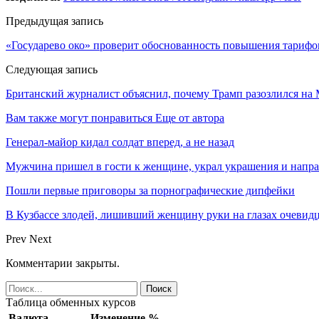
Предыдущая запись
«Государево око» проверит обоснованность повышения тарифо
Следующая запись
Британский журналист объяснил, почему Трамп разозлился на
Вам также могут понравиться
Еще от автора
Генерал-майор кидал солдат вперед, а не назад
Мужчина пришел в гости к женщине, украл украшения и напра
Пошли первые приговоры за порнографические дипфейки
В Кузбассе злодей, лишивший женщину руки на глазах очевид
Prev
Next
Комментарии закрыты.
Таблица обменных курсов
Валюта
Изменение %