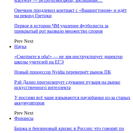
Raceway — ретро‑атмосфера, зрелищные…
Овечкин продлевил контракт с «Вашингтоном» и идёт
на рекорд Гретцки
Первое в истории ЧМ удаление футболиста за
прикрытый рот вызвало множество споров
Prev
Next
Наука
«Смотрите в оба!» — не зря инструктирует директор
школы учителей на ЕГЭ
Новый процессор Nvidia перевернёт рынок ПК
Рэй Далио прогнозирует сдувание пузыря на рынке
искусственного интеллекта
У россиян всё чаще взрываются пауэрбанки из-за старых
аккумуляторов
Prev
Next
Финансы
Биржа и бензиновый кризис в России: что говорят по