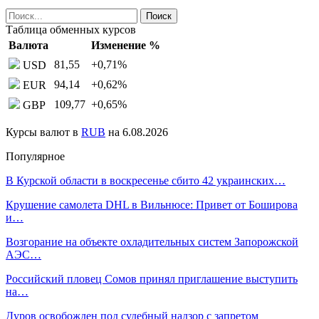
Таблица обменных курсов
Валюта
Изменение %
81,55
+0,71
%
USD
94,14
+0,62
%
EUR
109,77
+0,65
%
GBP
Курсы валют в
RUB
на 6.08.2026
Популярное
В Курской области в воскресенье сбито 42 украинских…
Крушение самолета DHL в Вильнюсе: Привет от Боширова
и…
Возгорание на объекте охладительных систем Запорожской
АЭС…
Российский пловец Сомов принял приглашение выступить
на…
Дуров освобожден под судебный надзор с запретом