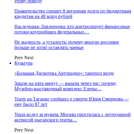
этому поводу
Правительство спишет 8 регионам долги по бюджетным
кредитам на 48 млрд рублей
Наследники Лавленцева: кто контролирует финансовые
потоки крупнейших федеральных…
Не жадность, а усталость: почему многие россияне
больше не хотят оставлять чаевые
Prev
Next
Культура
«Большая Дискотека Авторадио»: танцпол везде
Зашли на пять минут — вышли через час: почему
Музейно-выставочный комплекс Елены…
Театр на Таганке сообщил о смерти Юрия Смирнова —
ему было 87 лет
Ушла вслед за мужем: Москва простилась с легендарной
актрисой цыганского театра…
Prev
Next