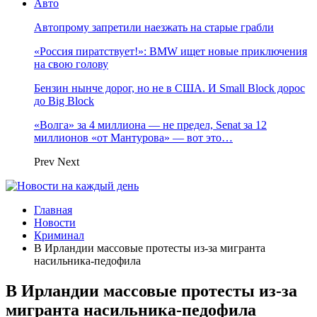
Авто
Автопрому запретили наезжать на старые грабли
«Россия пиратствует!»: BMW ищет новые приключения
на свою голову
Бензин нынче дорог, но не в США. И Small Block дорос
до Big Block
«Волга» за 4 миллиона — не предел, Senat за 12
миллионов «от Мантурова» — вот это…
Prev
Next
Главная
Новости
Криминал
В Ирландии массовые протесты из-за мигранта
насильника-педофила
В Ирландии массовые протесты из-за
мигранта насильника-педофила