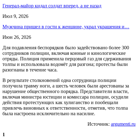
Генерал-майор кидал солдат вперед, а не назад
Июл 9, 2026
Мужчина пришел в гости к женщине, украл украшения и…
Июн 26, 2026
Для подавления беспорядков было задействовано более 300
сотрудников полиции, включая конные и кинологические
отряды. Полиция применила перцовый газ для сдерживания
толпы и использовала водомёт для разгона; протесты были
разогнаны в течение часа.
В результате столкновений одна сотрудница полиции
получила травму ноги, а шесть человек были арестованы за
нарушение общественного порядка. Представители власти,
включая министра юстиции и комиссара полиции, осудили
действия протестующих как хулиганство и пообещали
привлечь виновных к ответственности, отметив, что толпа
была настроена исключительно на насилие.
Источник:
argumenti.ru
1