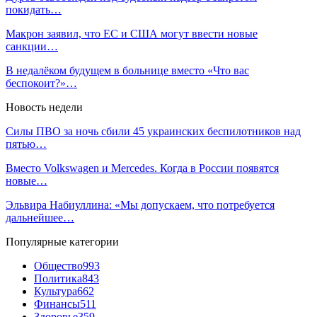
покидать…
Макрон заявил, что ЕС и США могут ввести новые
санкции…
В недалёком будущем в больнице вместо «Что вас
беспокоит?»…
Новость недели
Силы ПВО за ночь сбили 45 украинских беспилотников над
пятью…
Вместо Volkswagen и Mercedes. Когда в России появятся
новые…
Эльвира Набиуллина: «Мы допускаем, что потребуется
дальнейшее…
Популярные категории
Общество
993
Политика
843
Культура
662
Финансы
511
Здоровье
359