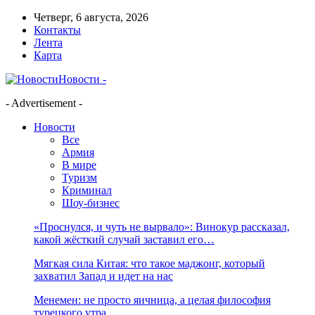
Четверг, 6 августа, 2026
Контакты
Лента
Карта
Новости -
- Advertisement -
Новости
Все
Армия
В мире
Туризм
Криминал
Шоу-бизнес
«Проснулся, и чуть не вырвало»: Винокур рассказал,
какой жёсткий случай заставил его…
Мягкая сила Китая: что такое маджонг, который
захватил Запад и идет на нас
Менемен: не просто яичница, а целая философия
турецкого утра