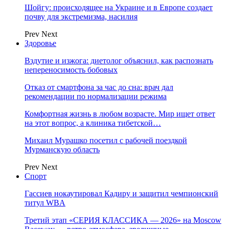
Шойгу: происходящее на Украине и в Европе создает
почву для экстремизма, насилия
Prev
Next
Здоровье
Вздутие и изжога: диетолог объяснил, как распознать
непереносимость бобовых
Отказ от смартфона за час до сна: врач дал
рекомендации по нормализации режима
Комфортная жизнь в любом возрасте. Мир ищет ответ
на этот вопрос, а клиника тибетской…
Михаил Мурашко посетил с рабочей поездкой
Мурманскую область
Prev
Next
Спорт
Гассиев нокаутировал Кадиру и защитил чемпионский
титул WBA
Третий этап «СЕРИЯ КЛАССИКА — 2026» на Moscow